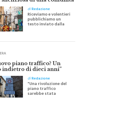
 silenziosa di una comunità
di
Redazione
Riceviamo e volentieri
pubblichiamo un
testo inviato dalla
scrittrice monrealese
Mariella Sapienza
all'indomani della
Festa del Santissimo
Crocifisso
ERA
uovo piano traffico? Un
 indietro di dieci anni”
di
Redazione
"Una rivoluzione del
piano traffico
sarebbe stata
efficace se preceduta
da una rivoluzione
culturale"