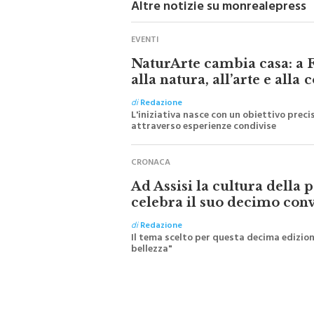
Altre notizie su monrealepress
EVENTI
NaturArte cambia casa: a F
alla natura, all’arte e alla
di
Redazione
L'iniziativa nasce con un obiettivo prec
attraverso esperienze condivise
CRONACA
Ad Assisi la cultura della 
celebra il suo decimo con
di
Redazione
Il tema scelto per questa decima edizione
bellezza"