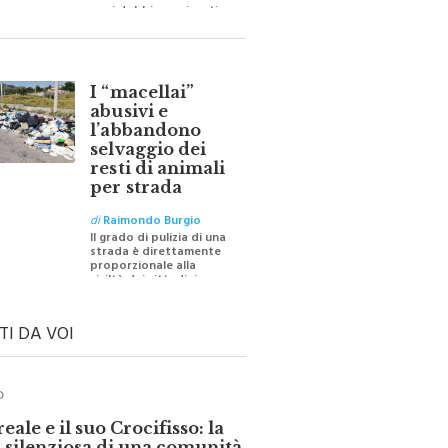
barriere e distanze e
oggi dobbiamo ripartire
per ricostruire certezze
I “macellai”
abusivi e
l’abbandono
selvaggio dei
resti di animali
per strada
di
Raimondo Burgio
Il grado di pulizia di una
strada è direttamente
proporzionale alla
civiltà dei cittadini
TI DA VOI
O
ale e il suo Crocifisso: la