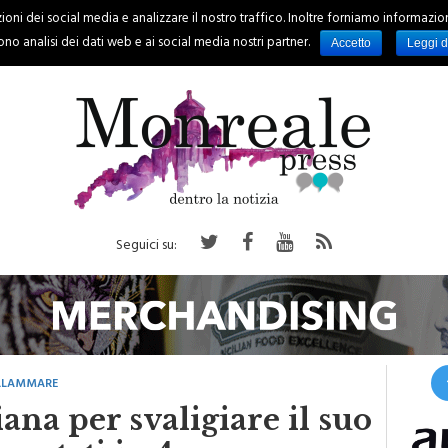
oni dei social media e analizzare il nostro traffico. Inoltre forniamo informazioni s
PALERMO
REGIONE
EVENTI
RUBRICHE
SPORT
no analisi dei dati web e ai social media nostri partner.
Accetto
Leggi d
Seguici su:
ELLAMMARE
ana per svaligiare il suo