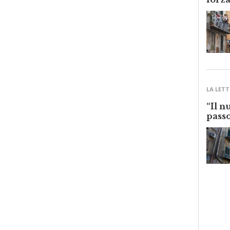
forza
LA LETT
“Il n
passo