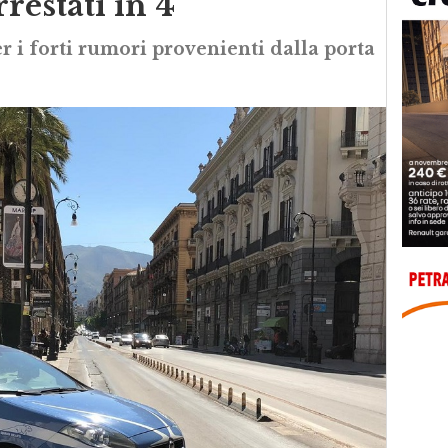
restati in 4
er i forti rumori provenienti dalla porta