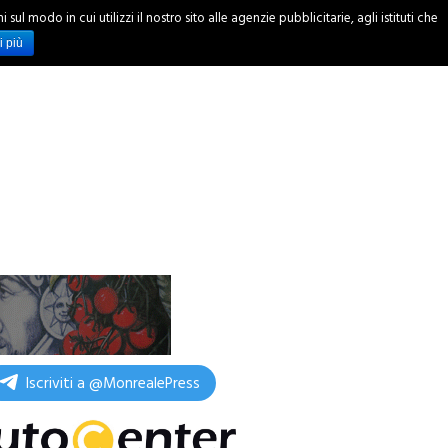
ul modo in cui utilizzi il nostro sito alle agenzie pubblicitarie, agli istituti che
INCHIESTE
i più
Iscriviti a @MonrealePress