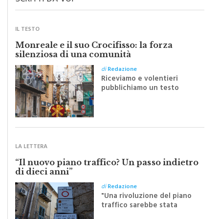
IL TESTO
Monreale e il suo Crocifisso: la forza
silenziosa di una comunità
di
Redazione
Riceviamo e volentieri
pubblichiamo un testo
inviato dalla scrittrice
monrealese Mariella
Sapienza all'indomani della
Festa del Santissimo
Crocifisso
LA LETTERA
“Il nuovo piano traffico? Un passo indietro
di dieci anni”
di
Redazione
"Una rivoluzione del piano
traffico sarebbe stata
efficace se preceduta da