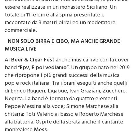
Benedettini di San Martino delle Scale, le prime ad
essere realizzate in un monastero Siciliano. Un
totale di 11 le birre alla spina presentate e
raccontate da 3 mastri birrai ed un moderatore
commerciale.
NON SOLO BIRRA E CIBO, MA ANCHE GRANDE
MUSICA LIVE
Al
Beer & Cigar Fest
anche musica live con la cover
band “
Epv, E poi vediamo
“. Un gruppo nato nel 2019
che ripropone i più grandi successi della musica
pop e rock italiana. Tra i brani eseguiti anche quelli
di Enrico Ruggeri, Ligabue, Ivan Graziani, Zucchero,
Negrita. La band è formata da quattro elementi:
Peppe Messina alla voce; Simone Marchese alla
chitarra; Toti Valerio al basso e Roberto Marchese
alla batteria. Ospite della serata anche il cantante
monrealese
Mess
.