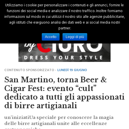
Utilizziamo i cookie per personalizzare i contenuti e gli annunci, fornire le
funzioni dei social media e analizzare il nostro traffico. Inoltre forniamo
informazioni sul modo in cui utilizzi il nostro sito alle agenzie pubblicitarie,
agli istituti che eseguono analisi dei dati web e ai social media nostri
partner.
Accetto
Leggi di più
CONTENUTO SPONSORIZZATO -
LUNEDÌ 19 GIUGNO
San Martino, torna Beer &
Cigar Fest: evento “cult”
dedicato a tutti gli appassionati
di birre artigianali
un’iniziatiUa speciale per conoscere la magia
delle birre artigianali unite alle eccellenze