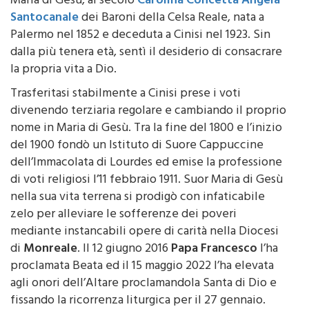
Santocanale
dei Baroni della Celsa Reale, nata a
Palermo nel 1852 e deceduta a Cinisi nel 1923. Sin
dalla più tenera età, sentì il desiderio di consacrare
la propria vita a Dio.
Trasferitasi stabilmente a Cinisi prese i voti
divenendo terziaria regolare e cambiando il proprio
nome in Maria di Gesù. Tra la fine del 1800 e l’inizio
del 1900 fondò un Istituto di Suore Cappuccine
dell’Immacolata di Lourdes ed emise la professione
di voti religiosi l’11 febbraio 1911. Suor Maria di Gesù
nella sua vita terrena si prodigò con infaticabile
zelo per alleviare le sofferenze dei poveri
mediante instancabili opere di carità nella Diocesi
di
Monreale
. Il 12 giugno 2016
Papa Francesco
l’ha
proclamata Beata ed il 15 maggio 2022 l’ha elevata
agli onori dell’Altare proclamandola Santa di Dio e
fissando la ricorrenza liturgica per il 27 gennaio.
Il Solenne Pontificale è stato presieduto dal