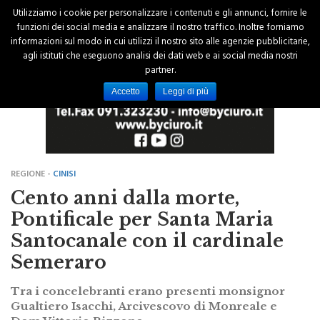
Utilizziamo i cookie per personalizzare i contenuti e gli annunci, fornire le
funzioni dei social media e analizzare il nostro traffico. Inoltre forniamo
informazioni sul modo in cui utilizzi il nostro sito alle agenzie pubblicitarie,
agli istituti che eseguono analisi dei dati web e ai social media nostri
partner.
Accetto
Leggi di più
REGIONE -
CINISI
Cento anni dalla morte,
Pontificale per Santa Maria
Santocanale con il cardinale
Semeraro
Tra i concelebranti erano presenti monsignor
Gualtiero Isacchi, Arcivescovo di Monreale e
Dom Vittorio Rizzone