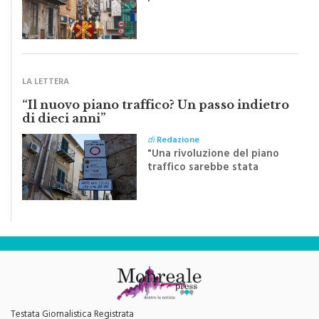
monrealese Mariella
Sapienza all'indomani della
Festa del Santissimo
Crocifisso
LA LETTERA
“Il nuovo piano traffico? Un passo indietro
di dieci anni”
di
Redazione
"Una rivoluzione del piano
traffico sarebbe stata
efficace se preceduta da
una rivoluzione culturale"
Testata Giornalistica Registrata