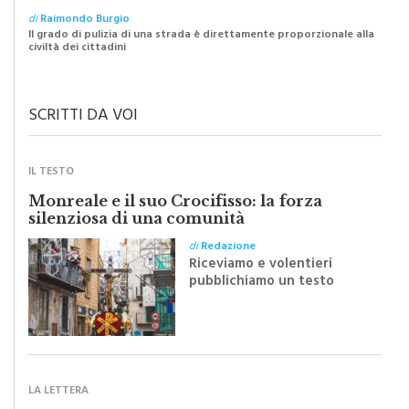
Il grado di pulizia di una strada è direttamente proporzionale alla
civiltà dei cittadini
SCRITTI DA VOI
IL TESTO
Monreale e il suo Crocifisso: la forza
silenziosa di una comunità
di
Redazione
Riceviamo e volentieri
pubblichiamo un testo
inviato dalla scrittrice
monrealese Mariella
Sapienza all'indomani della
Festa del Santissimo
Crocifisso
LA LETTERA
“Il nuovo piano traffico? Un passo indietro