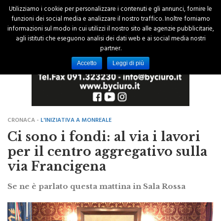
Utilizziamo i cookie per personalizzare i contenuti e gli annunci, fornire le
funzioni dei social media e analizzare il nostro traffico. Inoltre forniamo
informazioni sul modo in cui utilizzi il nostro sito alle agenzie pubblicitarie,
agli istituti che eseguono analisi dei dati web e ai social media nostri
partner.
Accetto
Leggi di più
CRONACA -
L'INIZIATIVA A MONREALE
Ci sono i fondi: al via i lavori
per il centro aggregativo sulla
via Francigena
Se ne è parlato questa mattina in Sala Rossa