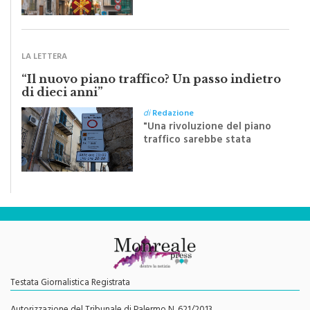
inviato dalla scrittrice
monrealese Mariella
Sapienza all'indomani della
Festa del Santissimo
Crocifisso
LA LETTERA
“Il nuovo piano traffico? Un passo indietro
di dieci anni”
di
Redazione
"Una rivoluzione del piano
traffico sarebbe stata
efficace se preceduta da
una rivoluzione culturale"
Testata Giornalistica Registrata