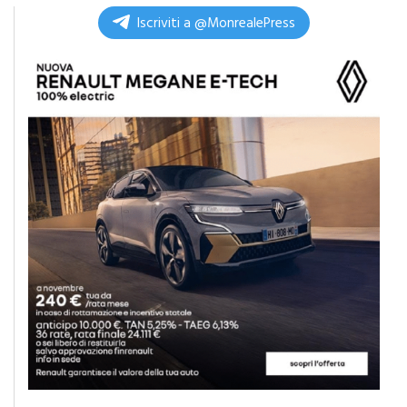
di
Redazione
Iscriviti a @MonrealePress