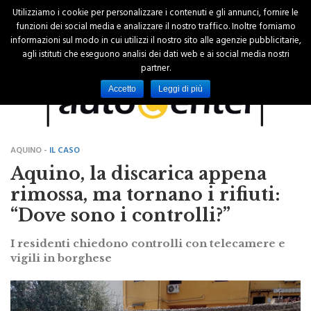
Utilizziamo i cookie per personalizzare i contenuti e gli annunci, fornire le
funzioni dei social media e analizzare il nostro traffico. Inoltre forniamo
informazioni sul modo in cui utilizzi il nostro sito alle agenzie pubblicitarie,
agli istituti che eseguono analisi dei dati web e ai social media nostri
partner.
Accetto
Leggi di più
AQUINO -
IL CASO
Aquino, la discarica appena
rimossa, ma tornano i rifiuti:
“Dove sono i controlli?”
I residenti chiedono controlli con telecamere e
vigili in borghese