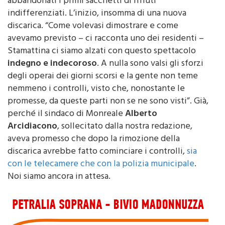
delle zone di via Sl e via Dirillo, sono già stati
abbandonati i primi sacchetti di rifiuti
indifferenziati. L’inizio, insomma di una nuova
discarica. “Come volevasi dimostrare e come
avevamo previsto – ci racconta uno dei residenti –
Stamattina ci siamo alzati con questo spettacolo
indegno e indecoroso
. A nulla sono valsi gli sforzi
degli operai dei giorni scorsi e la gente non teme
nemmeno i controlli, visto che, nonostante le
promesse, da queste parti non se ne sono visti”. Già,
perché il sindaco di Monreale
Alberto
Arcidiacono
, sollecitato dalla nostra redazione,
aveva promesso che dopo la rimozione della
discarica avrebbe fatto cominciare i controlli,
sia
con le telecamere che con la polizia municipale
.
Noi siamo ancora in attesa.