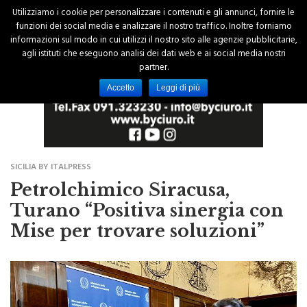
Utilizziamo i cookie per personalizzare i contenuti e gli annunci, fornire le
funzioni dei social media e analizzare il nostro traffico. Inoltre forniamo
informazioni sul modo in cui utilizzi il nostro sito alle agenzie pubblicitarie,
agli istituti che eseguono analisi dei dati web e ai social media nostri
partner.
Accetto
Leggi di più
SICILIA BY ITALPRESS
Petrolchimico Siracusa,
Turano “Positiva sinergia con
Mise per trovare soluzioni”