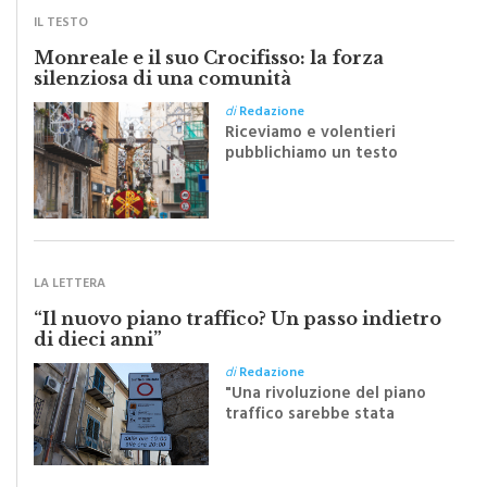
Monreale e il suo Crocifisso: la forza
silenziosa di una comunità
di
Redazione
Riceviamo e volentieri
pubblichiamo un testo
inviato dalla scrittrice
monrealese Mariella
Sapienza all'indomani della
Festa del Santissimo
Crocifisso
LA LETTERA
“Il nuovo piano traffico? Un passo indietro
di dieci anni”
di
Redazione
"Una rivoluzione del piano
traffico sarebbe stata
efficace se preceduta da
una rivoluzione culturale"