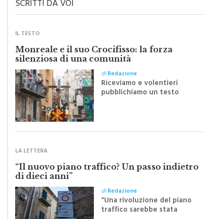
IL TESTO
Monreale e il suo Crocifisso: la forza
silenziosa di una comunità
di
Redazione
Riceviamo e volentieri
pubblichiamo un testo
inviato dalla scrittrice
monrealese Mariella
Sapienza all'indomani della
Festa del Santissimo
Crocifisso
LA LETTERA
“Il nuovo piano traffico? Un passo indietro
di dieci anni”
di
Redazione
"Una rivoluzione del piano
traffico sarebbe stata
efficace se preceduta da
una rivoluzione culturale"