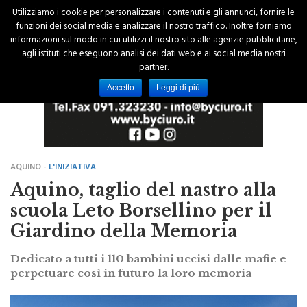
Utilizziamo i cookie per personalizzare i contenuti e gli annunci, fornire le
funzioni dei social media e analizzare il nostro traffico. Inoltre forniamo
informazioni sul modo in cui utilizzi il nostro sito alle agenzie pubblicitarie,
agli istituti che eseguono analisi dei dati web e ai social media nostri
partner.
Accetto
Leggi di più
AQUINO -
L'INIZIATIVA
Aquino, taglio del nastro alla
scuola Leto Borsellino per il
Giardino della Memoria
Dedicato a tutti i 110 bambini uccisi dalle mafie e
perpetuare così in futuro la loro memoria