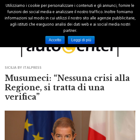
Utilizziamo i cookie per personalizzare i contenuti e gli annunci, fornire le
funzioni dei social media e analizzare il nostro traffico. Inoltre forniamo
informazioni sul modo in cui utilizzi il nostro sito alle agenzie pubblicitarie,
agli istituti che eseguono analisi dei dati web e ai social media nostri
partner.
Accetto
Leggi di più
SICILIA BY ITALPRESS
Musumeci: “Nessuna crisi alla
Regione, si tratta di una
verifica”