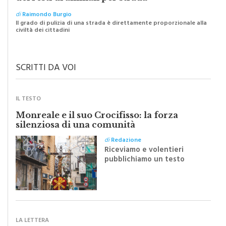
I “macellai” abusivi e l’abbandono selvaggio
dei resti di animali per strada
di
Raimondo Burgio
Il grado di pulizia di una strada è direttamente proporzionale alla
civiltà dei cittadini
SCRITTI DA VOI
IL TESTO
Monreale e il suo Crocifisso: la forza
silenziosa di una comunità
di
Redazione
Riceviamo e volentieri
pubblichiamo un testo
inviato dalla scrittrice
monrealese Mariella
Sapienza all'indomani della
Festa del Santissimo
Crocifisso