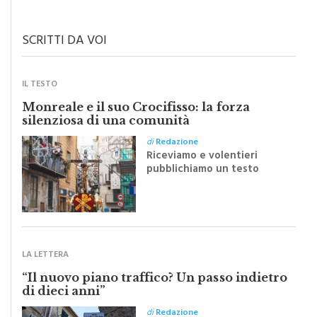
civiltà dei cittadini
SCRITTI DA VOI
IL TESTO
Monreale e il suo Crocifisso: la forza
silenziosa di una comunità
di
Redazione
Riceviamo e volentieri
pubblichiamo un testo
inviato dalla scrittrice
monrealese Mariella
Sapienza all'indomani della
Festa del Santissimo
Crocifisso
LA LETTERA
“Il nuovo piano traffico? Un passo indietro
di dieci anni”