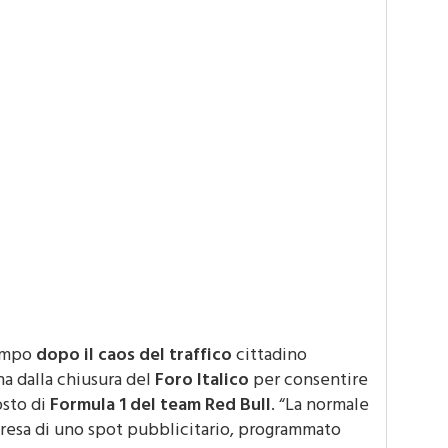
ampo
dopo il caos del traffico
cittadino
a dalla chiusura del
Foro Italico
per consentire
osto di
Formula 1 del team Red Bull
. “La normale
presa di uno spot pubblicitario, programmato
are il blocco del centro storico e di gran