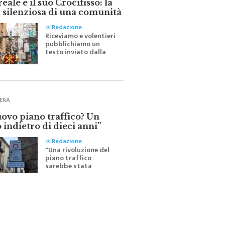
 silenziosa di una comunità
di
Redazione
Riceviamo e volentieri
pubblichiamo un
testo inviato dalla
scrittrice monrealese
Mariella Sapienza
all'indomani della
Festa del Santissimo
Crocifisso
ERA
uovo piano traffico? Un
 indietro di dieci anni”
di
Redazione
"Una rivoluzione del
piano traffico
sarebbe stata
efficace se preceduta
da una rivoluzione
culturale"