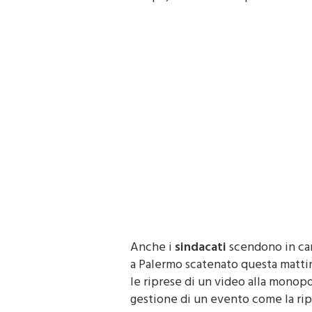
Anche i
sindacati
scendono in c
a
Palermo
scatenato questa mattin
le riprese di un video alla monop
gestione di un evento come la ri
certamente da tempo, non può caus