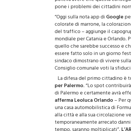
pone i problemi dei cittadini norm
“Oggi sulla nota app di
Google
per
colorate di marrone, la colorazione
del traffico – aggiunge il capogr
mondiale per Catania e Orlando.
quello che sarebbe successo e che
essere fatto solo in un giorno fest
sindaco dimostrano di vivere sulla
Consiglio comunale voti la sfiducia
La difesa del primo cittadino è t
per
Palermo
. “Lo spot contribuir
di
Palermo
e certamente avrà effet
afferma Leoluca Orlando
– Per q
una casa automobilistica di Formu
alla città e alla sua circolazione 
temporaneamente arrecato danni al
tempo, saranno moltiplicati”.
L’A