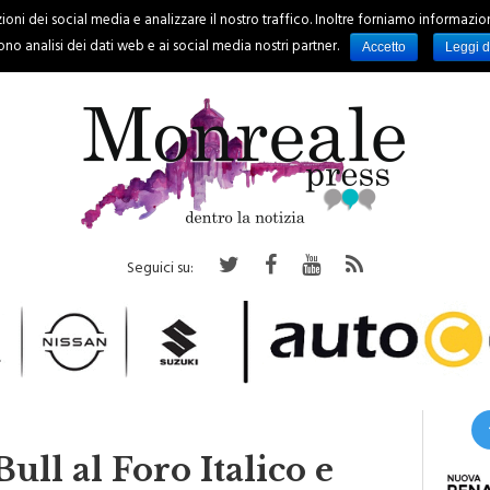
oni dei social media e analizzare il nostro traffico. Inoltre forniamo informazioni s
PALERMO
REGIONE
EVENTI
RUBRICHE
SPORT
no analisi dei dati web e ai social media nostri partner.
Accetto
Leggi d
Seguici su:
ll al Foro Italico e