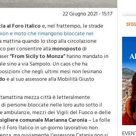
22 Giugno 2021 - 15:17
ia al Foro italico
e, nel frattempo, le strade
mion e moto che rimangono bloccate nel
 mattina quando lo stop alla circolazione
lico per consentire alla
monoposto
di
easer
“From Sicily to Monza”
hanno mandato in
trale sino a via Sampolo. Un caos che ha
sizioni che negli ultimi mesi non lesinano
do
e al suo assessore alla Mobilità Giusto
tamattina mezza città è letteralmente
a di persone bloccate nelle loro auto sotto il
me ambulanze, mezzi dei Vigili del Fuoco e delle
nsigliere comunale Marianna Caronia
– La folle
 il Foro Italico in un giorno lavorativo non
EVEN
nza, ma ovviamente l’assessore Catania non si