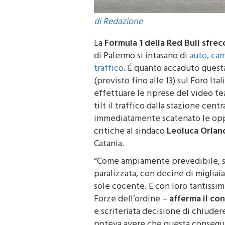
di Redazione
La
Formula 1 della Red Bull sfrecc
di
Palermo
si intasano di
auto, ca
traffico
. É quanto accaduto questa
(previsto fino alle 13) sul Foro Ita
effettuare le riprese del video t
tilt il traffico dalla stazione cen
immediatamente scatenato le oppo
critiche al sindaco
Leoluca Orlan
Catania.
“Come ampiamente prevedibile, s
paralizzata, con decine di migliai
sole cocente. E con loro tantissi
Forze dell’ordine –
afferma il co
e scriteriata decisione di chiudere
poteva avere che questa consegue