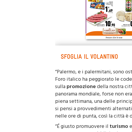
“
Palermo
, e i palermitani, sono os
Foro italico ha peggiorato le cod
sulla
promozione
della nostra cit
panorama mondiale, forse non era i
piena settimana, una delle principa
si pensi a provvedimenti alternati
nelle ore di punta, così la città è 
“É giusto promuovere il
turismo
e
attraverso spot pubblicitari – aggi