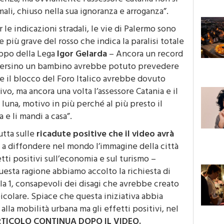
ali, chiuso nella sua ignoranza e arroganza”.
 le indicazioni stradali, le vie di
Palermo
sono
 più grave del rosso che indica la paralisi totale
uppo della Lega
Igor Gelarda
– Ancora un record
 Persino un bambino avrebbe potuto prevedere
 il blocco del Foro Italico avrebbe dovuto
ivo, ma ancora una volta l’assessore Catania e il
 luna, motivo in più perché al più presto il
 e li mandi a casa”.
utta sulle
ricadute positive che il video avrà
à a diffondere nel mondo l’immagine della città
ti positivi sull’economia e sul turismo –
uesta ragione abbiamo accolto la richiesta di
la 1, consapevoli dei disagi che avrebbe creato
veicolare. Spiace che questa iniziativa abbia
la mobilità urbana ma gli effetti positivi, nel
RTICOLO CONTINUA DOPO IL VIDEO.