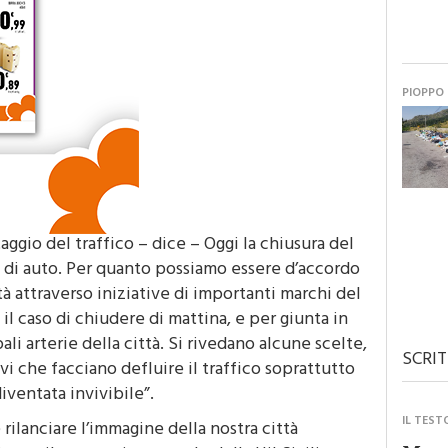
PIOPPO
taggio del traffico – dice – Oggi la chiusura del
e di auto. Per quanto possiamo essere d’accordo
tà attraverso iniziative di importanti marchi del
l caso di chiudere di mattina, e per giunta in
li arterie della città. Si rivedano alcune scelte,
SCRIT
vi che facciano defluire il traffico soprattutto
diventata invivibile”.
IL TEST
 rilanciare l’immagine della nostra città
unge il segretario generale della Uil Sicilia
Monre