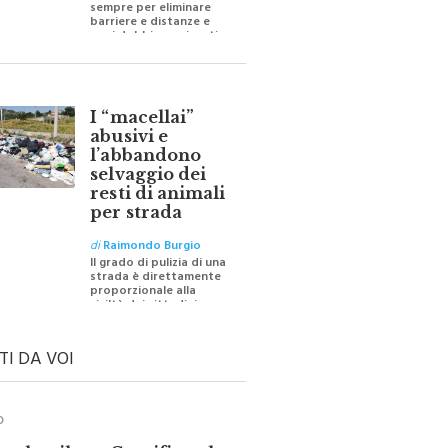
barriere e distanze e
oggi dobbiamo ripartire
per ricostruire certezze
I “macellai”
abusivi e
l’abbandono
selvaggio dei
resti di animali
per strada
di
Raimondo Burgio
Il grado di pulizia di una
strada è direttamente
proporzionale alla
civiltà dei cittadini
TI DA VOI
O
ale e il suo Crocifisso: la