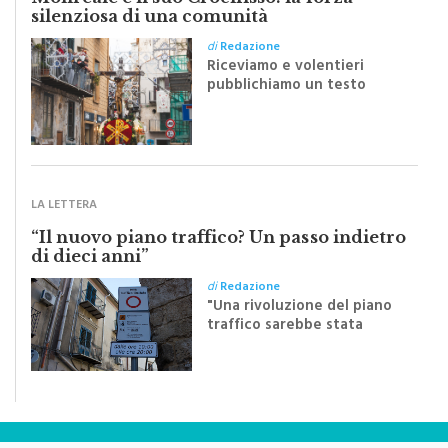
Monreale e il suo Crocifisso: la forza
silenziosa di una comunità
di
Redazione
Riceviamo e volentieri
pubblichiamo un testo
inviato dalla scrittrice
monrealese Mariella
Sapienza all'indomani della
Festa del Santissimo
Crocifisso
LA LETTERA
“Il nuovo piano traffico? Un passo indietro
di dieci anni”
di
Redazione
"Una rivoluzione del piano
traffico sarebbe stata
efficace se preceduta da
una rivoluzione culturale"