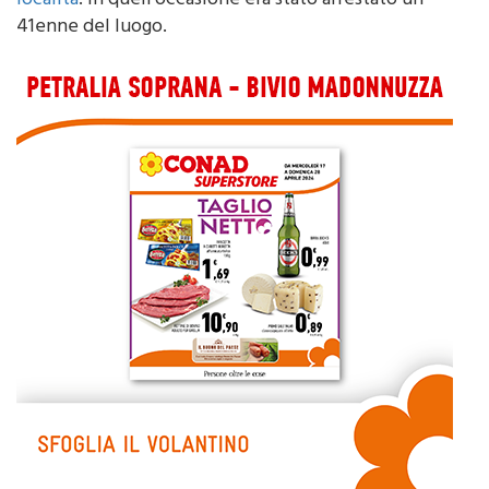
sostanza stupefacente rinvenute nella medesima
località
. In quell’occasione era stato arrestato un
41enne del luogo.