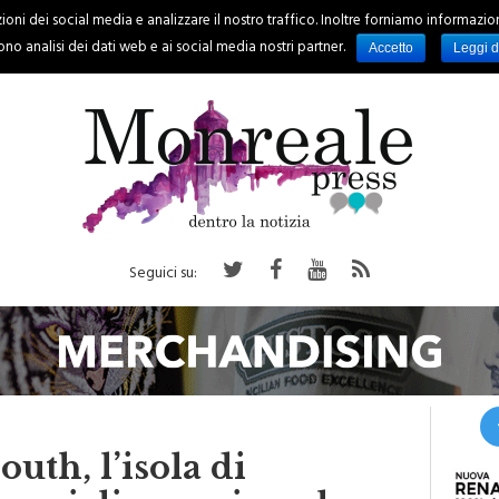
oni dei social media e analizzare il nostro traffico. Inoltre forniamo informazioni s
PALERMO
REGIONE
EVENTI
RUBRICHE
SPORT
no analisi dei dati web e ai social media nostri partner.
Accetto
Leggi d
Seguici su:
uth, l’isola di