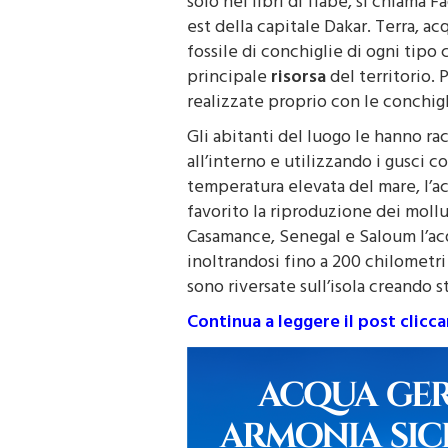
solo nei libri di fiabe, si chiama 
est della capitale Dakar. Terra, a
fossile di conchiglie di ogni tipo
principale
risorsa
del territorio. 
realizzate proprio con le conchigl
Gli abitanti del luogo le hanno r
all’interno e utilizzando i gusci c
temperatura elevata del mare, l’ac
favorito la riproduzione dei mollus
Casamance, Senegal e Saloum l’acq
inoltrandosi fino a 200 chilometri 
sono riversate sull’isola creando s
Continua a leggere il post clicc