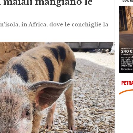
i maiali mangiano le
’isola, in Africa, dove le conchiglie la