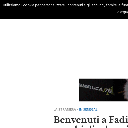
Utilizziamo i cookie per personalizzare i contenuti e gli annunci, fornire le funzi
HOME
CRONACA
eseguo
LA STRANIERA -
IN SENEGAL
Benvenuti a Fadio