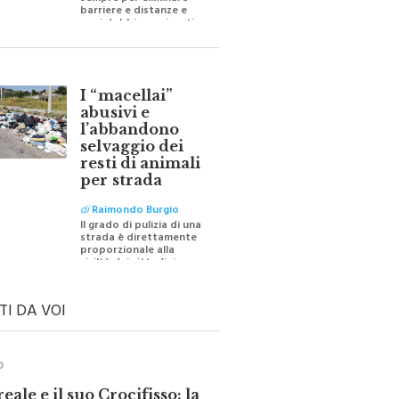
sempre per eliminare
barriere e distanze e
oggi dobbiamo ripartire
per ricostruire certezze
I “macellai”
abusivi e
l’abbandono
selvaggio dei
resti di animali
per strada
di
Raimondo Burgio
Il grado di pulizia di una
strada è direttamente
proporzionale alla
civiltà dei cittadini
TI DA VOI
O