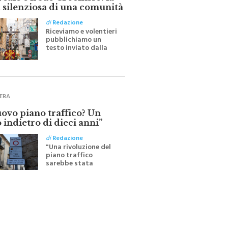
ale e il suo Crocifisso: la
 silenziosa di una comunità
di
Redazione
Riceviamo e volentieri
pubblichiamo un
testo inviato dalla
scrittrice monrealese
Mariella Sapienza
all'indomani della
Festa del Santissimo
Crocifisso
ERA
uovo piano traffico? Un
 indietro di dieci anni”
di
Redazione
"Una rivoluzione del
piano traffico
sarebbe stata
efficace se preceduta
da una rivoluzione
culturale"