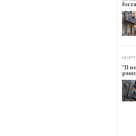
Monre
forza
LA LETT
“Il n
passo