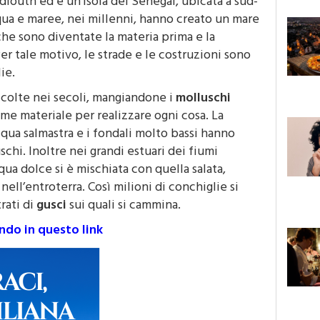
Fadiouth ed è un’isola del Senegal, ubicata a sud-
cqua e maree, nei millenni, hanno creato un mare
 che sono diventate la materia prima e la
Per tale motivo, le strade e le costruzioni sono
ie.
accolte nei secoli, mangiandone i
molluschi
ome materiale per realizzare ogni cosa. La
qua salmastra e i fondali molto bassi hanno
chi. Inoltre nei grandi estuari dei fiumi
ua dolce si è mischiata con quella salata,
nell’entroterra. Così milioni di conchiglie si
trati di
gusci
sui quali si cammina.
ando in questo link