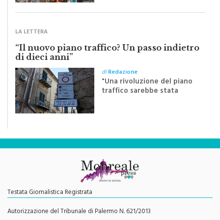
monrealese Mariella
Sapienza all'indomani della
Festa del Santissimo
Crocifisso
LA LETTERA
“Il nuovo piano traffico? Un passo indietro
di dieci anni”
di
Redazione
"Una rivoluzione del piano
traffico sarebbe stata
efficace se preceduta da
una rivoluzione culturale"
Testata Giornalistica Registrata