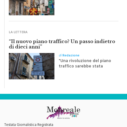
Riceviamo e volentieri
pubblichiamo un testo
inviato dalla scrittrice
monrealese Mariella
Sapienza all'indomani della
Festa del Santissimo
Crocifisso
LA LETTERA
“Il nuovo piano traffico? Un passo indietro
di dieci anni”
di
Redazione
"Una rivoluzione del piano
traffico sarebbe stata
efficace se preceduta da
una rivoluzione culturale"