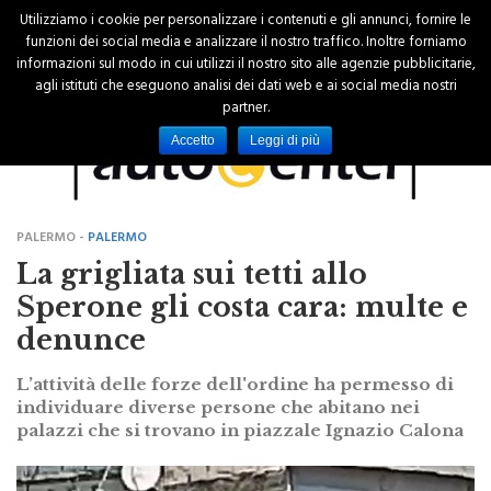
Utilizziamo i cookie per personalizzare i contenuti e gli annunci, fornire le
funzioni dei social media e analizzare il nostro traffico. Inoltre forniamo
informazioni sul modo in cui utilizzi il nostro sito alle agenzie pubblicitarie,
agli istituti che eseguono analisi dei dati web e ai social media nostri
partner.
Accetto
Leggi di più
PALERMO -
PALERMO
La grigliata sui tetti allo
Sperone gli costa cara: multe e
denunce
L’attività delle forze dell'ordine ha permesso di
individuare diverse persone che abitano nei
palazzi che si trovano in piazzale Ignazio Calona