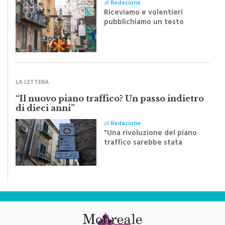
di
Redazione
Riceviamo e volentieri
pubblichiamo un testo
inviato dalla scrittrice
monrealese Mariella
Sapienza all'indomani della
Festa del Santissimo
Crocifisso
LA LETTERA
“Il nuovo piano traffico? Un passo indietro
di dieci anni”
di
Redazione
"Una rivoluzione del piano
traffico sarebbe stata
efficace se preceduta da
una rivoluzione culturale"