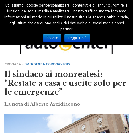
Utilizziamo i cookie per personalizzare i contenuti e gli annunci, fornire le
funzioni dei social media e analizzare il nostro traffico. Inoltre forniamo
informazioni sul modo in cui utilizzi il nostro sito alle agenzie pubblicitarie,
agli istituti che eseguono analisi dei dati web e ai social media nostri
partner.
Accetto
Leggi di più
CRONACA -
EMERGENZA CORONAVIRUS
Il sindaco ai monrealesi:
“Restate a casa e uscite solo per
le emergenze”
La nota di Alberto Arcidiacono