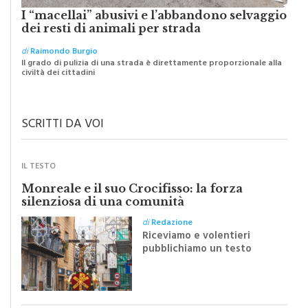
I “macellai” abusivi e l’abbandono selvaggio
dei resti di animali per strada
di
Raimondo Burgio
Il grado di pulizia di una strada è direttamente proporzionale alla
civiltà dei cittadini
SCRITTI DA VOI
IL TESTO
Monreale e il suo Crocifisso: la forza
silenziosa di una comunità
di
Redazione
Riceviamo e volentieri
pubblichiamo un testo
inviato dalla scrittrice
monrealese Mariella
Sapienza all'indomani della