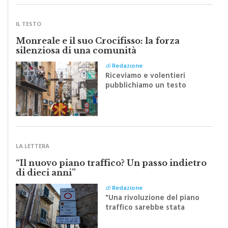
IL TESTO
Monreale e il suo Crocifisso: la forza
silenziosa di una comunità
di
Redazione
Riceviamo e volentieri
pubblichiamo un testo
inviato dalla scrittrice
monrealese Mariella
Sapienza all'indomani della
Festa del Santissimo
Crocifisso
LA LETTERA
“Il nuovo piano traffico? Un passo indietro
di dieci anni”
di
Redazione
"Una rivoluzione del piano
traffico sarebbe stata
efficace se preceduta da
una rivoluzione culturale"