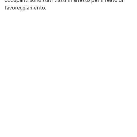
occupanti sono stati tratti in arresto per il reato di
favoreggiamento.