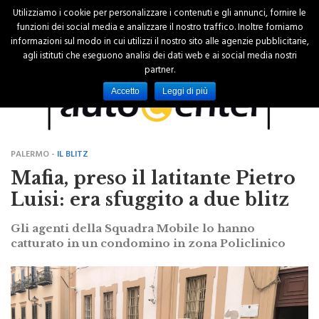
Utilizziamo i cookie per personalizzare i contenuti e gli annunci, fornire le
funzioni dei social media e analizzare il nostro traffico. Inoltre forniamo
informazioni sul modo in cui utilizzi il nostro sito alle agenzie pubblicitarie,
agli istituti che eseguono analisi dei dati web e ai social media nostri
partner.
Accetto
Leggi di più
PALERMO -
IL BLITZ
Mafia, preso il latitante Pietro
Luisi: era sfuggito a due blitz
Gli agenti della Squadra Mobile lo hanno
catturato in un condomino in zona Policlinico