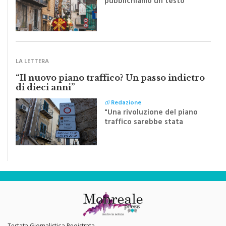
monrealese Mariella
Sapienza all'indomani della
Festa del Santissimo
Crocifisso
LA LETTERA
“Il nuovo piano traffico? Un passo indietro
di dieci anni”
di
Redazione
"Una rivoluzione del piano
traffico sarebbe stata
efficace se preceduta da
una rivoluzione culturale"
Testata Giornalistica Registrata