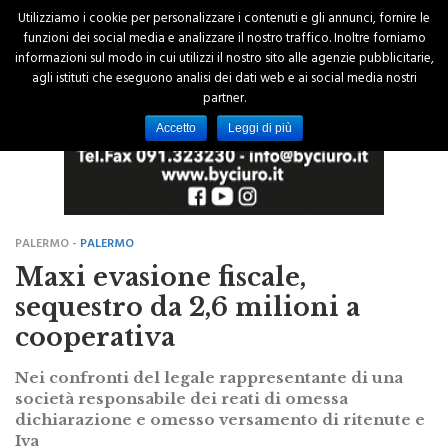
Utilizziamo i cookie per personalizzare i contenuti e gli annunci, fornire le
funzioni dei social media e analizzare il nostro traffico. Inoltre forniamo
informazioni sul modo in cui utilizzi il nostro sito alle agenzie pubblicitarie,
agli istituti che eseguono analisi dei dati web e ai social media nostri
partner.
Accetto
Leggi di più
PALERMO -
PALERMO
Maxi evasione fiscale,
sequestro da 2,6 milioni a
cooperativa
Nei confronti del legale rappresentante di una
società responsabile dei reati di omessa
dichiarazione e omesso versamento di ritenute e
Iva