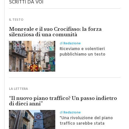
SCRITTI DA VOI
IL TESTO
Monreale e il suo Crocifisso: la forza
silenziosa di una comunità
di
Redazione
Riceviamo e volentieri
pubblichiamo un testo
inviato dalla scrittrice
monrealese Mariella
Sapienza all'indomani della
Festa del Santissimo
Crocifisso
LA LETTERA
“Il nuovo piano traffico? Un passo indietro
di dieci anni”
di
Redazione
"Una rivoluzione del piano
traffico sarebbe stata