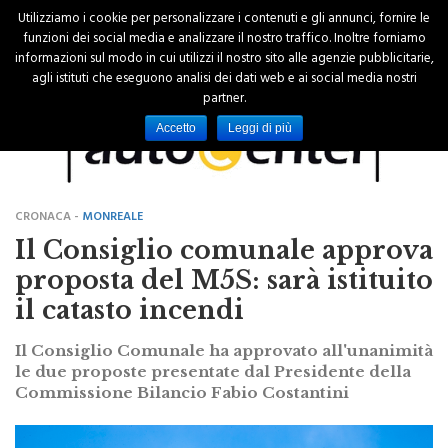
Utilizziamo i cookie per personalizzare i contenuti e gli annunci, fornire le
funzioni dei social media e analizzare il nostro traffico. Inoltre forniamo
informazioni sul modo in cui utilizzi il nostro sito alle agenzie pubblicitarie,
agli istituti che eseguono analisi dei dati web e ai social media nostri
partner.
Accetto
Leggi di più
CRONACA -
MONREALE
Il Consiglio comunale approva
proposta del M5S: sarà istituito
il catasto incendi
Il Consiglio Comunale ha approvato all'unanimità
le due proposte presentate dal Presidente della
Commissione Bilancio Fabio Costantini