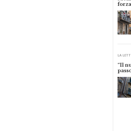
Monre
forza
LA LETT
“Il n
passo