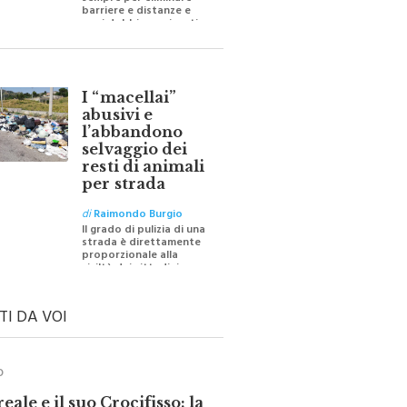
sempre per eliminare
barriere e distanze e
oggi dobbiamo ripartire
per ricostruire certezze
I “macellai”
abusivi e
l’abbandono
selvaggio dei
resti di animali
per strada
di
Raimondo Burgio
Il grado di pulizia di una
strada è direttamente
proporzionale alla
civiltà dei cittadini
TI DA VOI
O