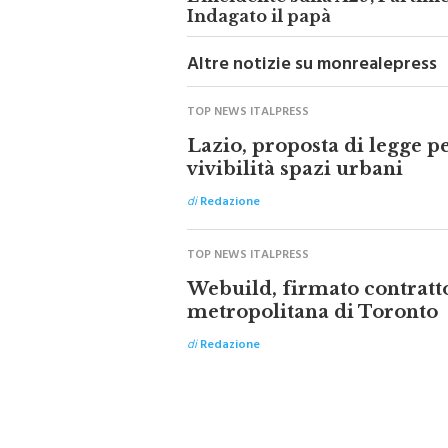
L'incidente sulla A29, Partini
Indagato il papà
Altre notizie su monrealepress
TOP NEWS ITALPRESS
Lazio, proposta di legge p
vivibilità spazi urbani
di
Redazione
TOP NEWS ITALPRESS
Webuild, firmato contratto
metropolitana di Toronto
di
Redazione