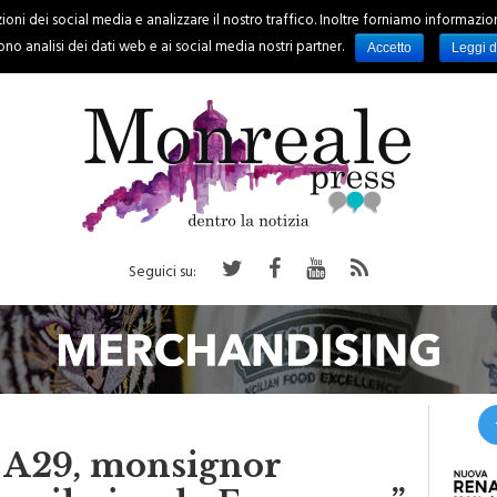
oni dei social media e analizzare il nostro traffico. Inoltre forniamo informazioni s
PALERMO
REGIONE
EVENTI
RUBRICHE
SPORT
no analisi dei dati web e ai social media nostri partner.
Accetto
Leggi d
Seguici su:
a A29, monsignor