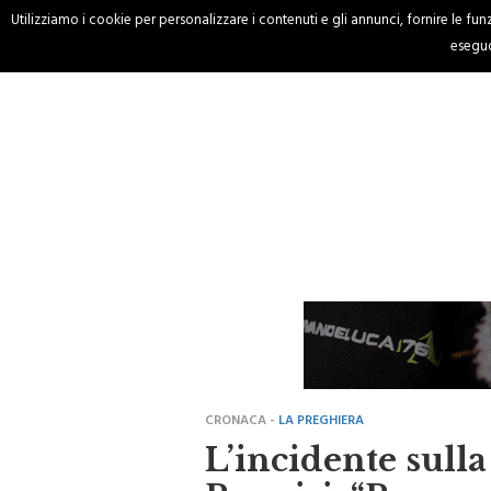
Utilizziamo i cookie per personalizzare i contenuti e gli annunci, fornire le funzi
HOME
CRONACA
eseguo
CRONACA -
LA PREGHIERA
L’incidente sull