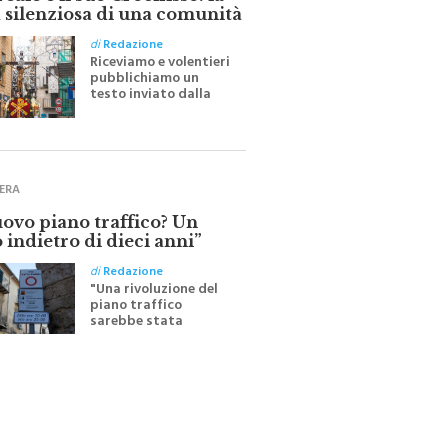
ale e il suo Crocifisso: la
 silenziosa di una comunità
di
Redazione
Riceviamo e volentieri
pubblichiamo un
testo inviato dalla
scrittrice monrealese
Mariella Sapienza
all'indomani della
Festa del Santissimo
Crocifisso
ERA
uovo piano traffico? Un
 indietro di dieci anni”
di
Redazione
"Una rivoluzione del
piano traffico
sarebbe stata
efficace se preceduta
da una rivoluzione
culturale"