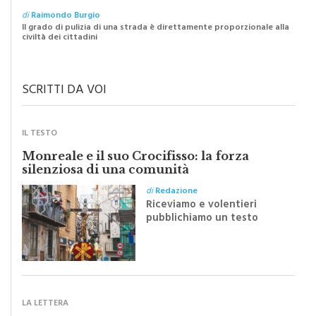
di
Raimondo Burgio
Il grado di pulizia di una strada è direttamente proporzionale alla
civiltà dei cittadini
SCRITTI DA VOI
IL TESTO
Monreale e il suo Crocifisso: la forza
silenziosa di una comunità
di
Redazione
Riceviamo e volentieri
pubblichiamo un testo
inviato dalla scrittrice
monrealese Mariella
Sapienza all'indomani della
Festa del Santissimo
Crocifisso
LA LETTERA