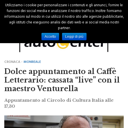
Utilizziamo i cookie per personalizzare i contenuti e gli annunci, fornire le
funzioni dei social media e analizzare il nostro traffico. Inoltre forniamo
informazioni sul modo in cui utilizzi il nostro sito alle agenzie pubblicitarie,
agli istituti che eseguono analisi dei dati web e ai social media nostri
partner.
Accetto
Leggi di più
CRONACA -
MONREALE
Dolce appuntamento al Caffè
Letterario: cassata “live” con il
maestro Venturella
Appuntamento al Circolo di Cultura Italia alle
17,30