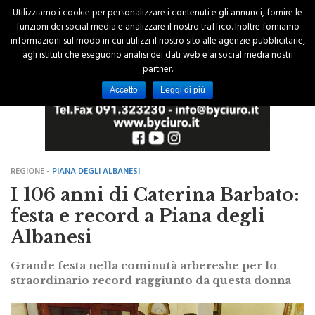
Utilizziamo i cookie per personalizzare i contenuti e gli annunci, fornire le
funzioni dei social media e analizzare il nostro traffico. Inoltre forniamo
informazioni sul modo in cui utilizzi il nostro sito alle agenzie pubblicitarie,
agli istituti che eseguono analisi dei dati web e ai social media nostri
partner.
Accetto
Leggi di più
REGIONE -
PIANA DEGLI ALBANESI
I 106 anni di Caterina Barbato:
festa e record a Piana degli
Albanesi
Grande festa nella cominutà arbereshe per lo
straordinario record raggiunto da questa donna