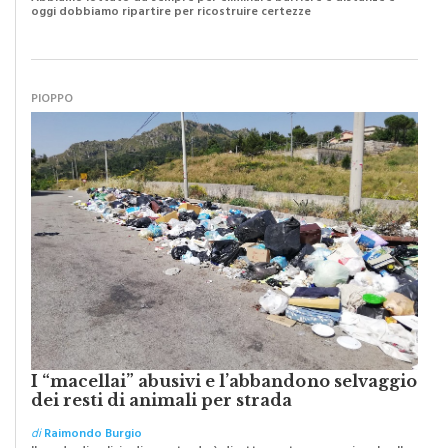
PIOPPO
I “macellai” abusivi e l’abbandono selvaggio
dei resti di animali per strada
di
Raimondo Burgio
Il grado di pulizia di una strada è direttamente proporzionale alla
civiltà dei cittadini