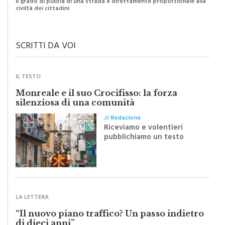
SCRITTI DA VOI
IL TESTO
Monreale e il suo Crocifisso: la forza
silenziosa di una comunità
di
Redazione
Riceviamo e volentieri
pubblichiamo un testo
inviato dalla scrittrice
monrealese Mariella
Sapienza all'indomani della
Festa del Santissimo
Crocifisso
LA LETTERA
“Il nuovo piano traffico? Un passo indietro
di dieci anni”