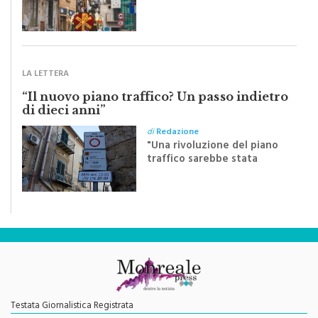
Sapienza all'indomani della
Festa del Santissimo
Crocifisso
LA LETTERA
“Il nuovo piano traffico? Un passo indietro
di dieci anni”
di
Redazione
"Una rivoluzione del piano
traffico sarebbe stata
efficace se preceduta da
una rivoluzione culturale"
Testata Giornalistica Registrata
Autorizzazione del Tribunale di Palermo N. 621/2013