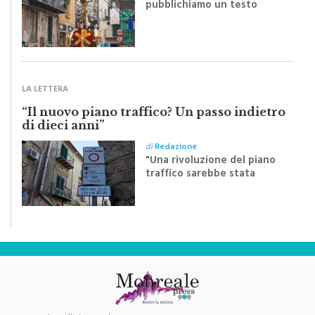
inviato dalla scrittrice
monrealese Mariella
Sapienza all'indomani della
Festa del Santissimo
Crocifisso
LA LETTERA
“Il nuovo piano traffico? Un passo indietro
di dieci anni”
di
Redazione
"Una rivoluzione del piano
traffico sarebbe stata
efficace se preceduta da
una rivoluzione culturale"
Testata Giornalistica Registrata