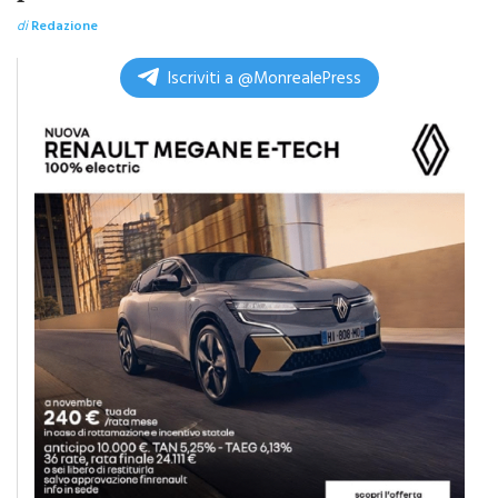
Iscriviti a @MonrealePress