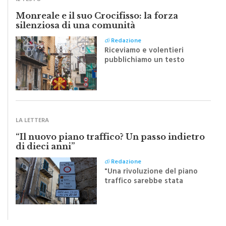
IL TESTO
Monreale e il suo Crocifisso: la forza
silenziosa di una comunità
di
Redazione
Riceviamo e volentieri
pubblichiamo un testo
inviato dalla scrittrice
monrealese Mariella
Sapienza all'indomani della
Festa del Santissimo
Crocifisso
LA LETTERA
“Il nuovo piano traffico? Un passo indietro
di dieci anni”
di
Redazione
"Una rivoluzione del piano
traffico sarebbe stata
efficace se preceduta da
una rivoluzione culturale"