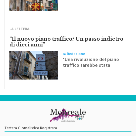
pubblichiamo un testo
inviato dalla scrittrice
monrealese Mariella
Sapienza all'indomani della
Festa del Santissimo
Crocifisso
LA LETTERA
“Il nuovo piano traffico? Un passo indietro
di dieci anni”
di
Redazione
"Una rivoluzione del piano
traffico sarebbe stata
efficace se preceduta da
una rivoluzione culturale"