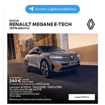
di
Redazione
Iscriviti a @MonrealePress