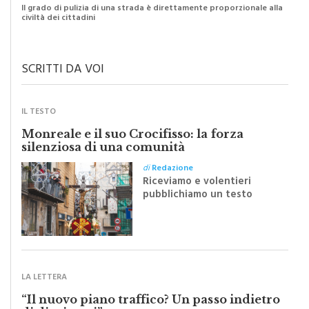
Il grado di pulizia di una strada è direttamente proporzionale alla
civiltà dei cittadini
SCRITTI DA VOI
IL TESTO
Monreale e il suo Crocifisso: la forza
silenziosa di una comunità
di
Redazione
Riceviamo e volentieri
pubblichiamo un testo
inviato dalla scrittrice
monrealese Mariella
Sapienza all'indomani della
Festa del Santissimo
Crocifisso
LA LETTERA
“Il nuovo piano traffico? Un passo indietro