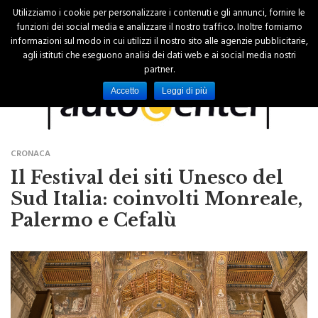
Utilizziamo i cookie per personalizzare i contenuti e gli annunci, fornire le
funzioni dei social media e analizzare il nostro traffico. Inoltre forniamo
informazioni sul modo in cui utilizzi il nostro sito alle agenzie pubblicitarie,
agli istituti che eseguono analisi dei dati web e ai social media nostri
partner.
Accetto
Leggi di più
CRONACA
Il Festival dei siti Unesco del
Sud Italia: coinvolti Monreale,
Palermo e Cefalù