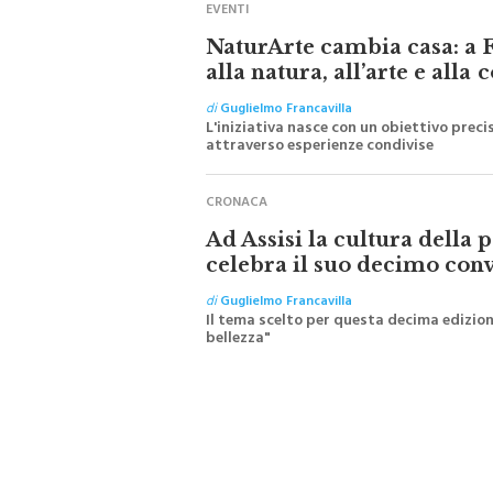
EVENTI
NaturArte cambia casa: a F
alla natura, all’arte e alla
di
Guglielmo Francavilla
L'iniziativa nasce con un obiettivo prec
attraverso esperienze condivise
CRONACA
Ad Assisi la cultura della 
celebra il suo decimo con
di
Guglielmo Francavilla
Il tema scelto per questa decima edizione
bellezza"