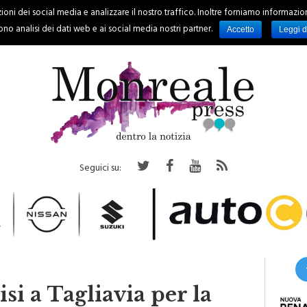
oni dei social media e analizzare il nostro traffico. Inoltre forniamo informazioni s
PALERMO
REGIONE
EVENTI
RUBRICHE
SPORT
no analisi dei dati web e ai social media nostri partner.
Accetto
Leggi d
Seguici su:
i a Tagliavia per la