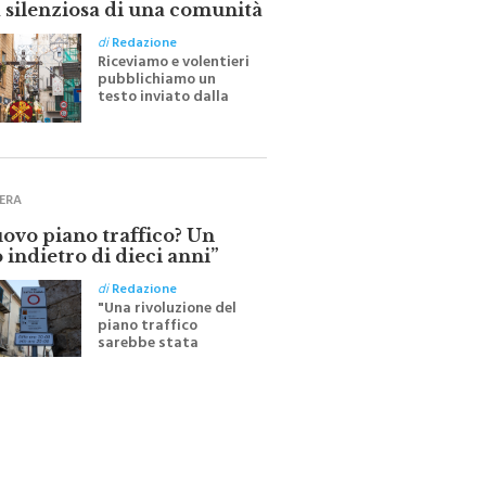
di
Redazione
Riceviamo e volentieri
pubblichiamo un
testo inviato dalla
scrittrice monrealese
Mariella Sapienza
all'indomani della
Festa del Santissimo
Crocifisso
ERA
uovo piano traffico? Un
 indietro di dieci anni”
di
Redazione
"Una rivoluzione del
piano traffico
sarebbe stata
efficace se preceduta
da una rivoluzione
culturale"