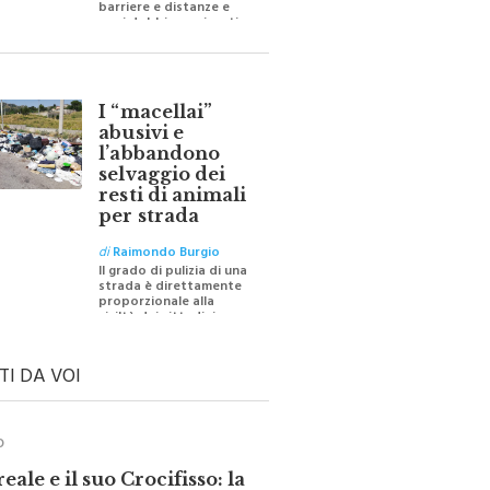
oggi dobbiamo ripartire
per ricostruire certezze
I “macellai”
abusivi e
l’abbandono
selvaggio dei
resti di animali
per strada
di
Raimondo Burgio
Il grado di pulizia di una
strada è direttamente
proporzionale alla
civiltà dei cittadini
TI DA VOI
O
ale e il suo Crocifisso: la
 silenziosa di una comunità