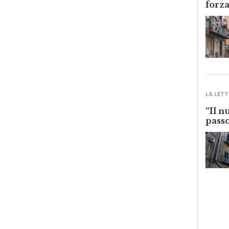
LA LETT
“Il n
passo