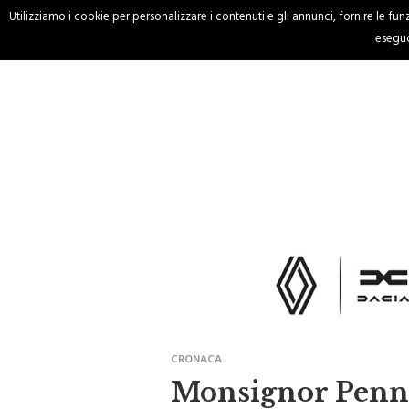
Utilizziamo i cookie per personalizzare i contenuti e gli annunci, fornire le funzi
HOME
CRONACA
eseguo
CRONACA
Monsignor Pennis