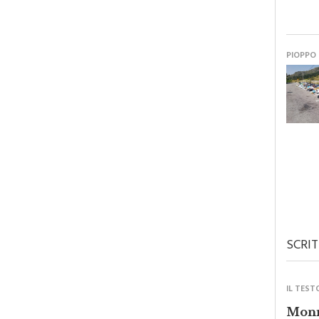
PIOPPO
SCRIT
IL TEST
Monre
forza