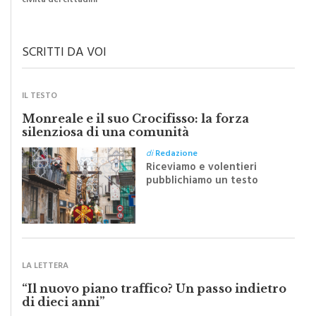
civiltà dei cittadini
SCRITTI DA VOI
IL TESTO
Monreale e il suo Crocifisso: la forza
silenziosa di una comunità
di
Redazione
Riceviamo e volentieri
pubblichiamo un testo
inviato dalla scrittrice
monrealese Mariella
Sapienza all'indomani della
Festa del Santissimo
Crocifisso
LA LETTERA
“Il nuovo piano traffico? Un passo indietro
di dieci anni”