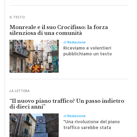
IL TESTO
Monreale e il suo Crocifisso: la forza
silenziosa di una comunità
di
Redazione
Riceviamo e volentieri
pubblichiamo un testo
inviato dalla scrittrice
monrealese Mariella
Sapienza all'indomani della
Festa del Santissimo
Crocifisso
LA LETTERA
“Il nuovo piano traffico? Un passo indietro
di dieci anni”
di
Redazione
"Una rivoluzione del piano
traffico sarebbe stata
efficace se preceduta da
una rivoluzione culturale"