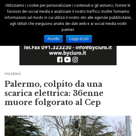
Utilizziamo i cookie per personalizzare i contenuti e gli annunci, fornire le
funzioni dei social media e analizzare il nostro traffico. Inoltre forniamo
informazioni sul modo in cui utilizzi il nostro sito alle agenzie pubblicitarie,
agli istituti che eseguono analisi dei dati web e ai social media nostri
partner.
Accetto
Leggi di più
PALERMO
Palermo, colpito da una
scarica elettrica: 36enne
muore folgorato al Cep