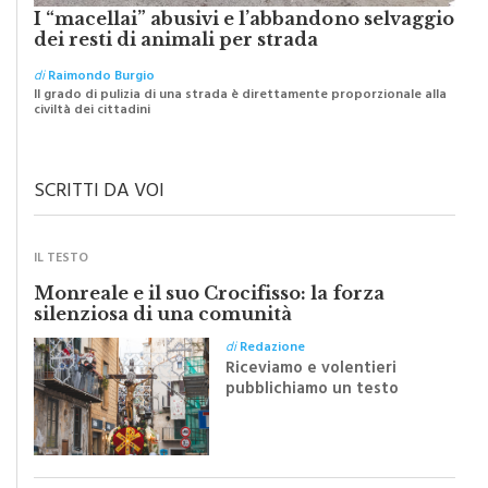
I “macellai” abusivi e l’abbandono selvaggio
dei resti di animali per strada
di
Raimondo Burgio
Il grado di pulizia di una strada è direttamente proporzionale alla
civiltà dei cittadini
SCRITTI DA VOI
IL TESTO
Monreale e il suo Crocifisso: la forza
silenziosa di una comunità
di
Redazione
Riceviamo e volentieri
pubblichiamo un testo
inviato dalla scrittrice
monrealese Mariella
Sapienza all'indomani della