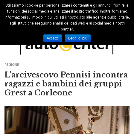
Utilizziamo i cookie per personalizzare i contenuti e gli annunci, fornire le
funzioni dei social media e analizzare il nostro traffico. Inoltre forniamo
informazioni sul modo in cui utilizzi il nostro sito alle agenzie pubblicitarie,
agli istituti che eseguono analisi dei dati web e ai social media nostri
partner.
Accetto
Leggi di più
REGIONE
L’arcivescovo Pennisi incontra
ragazzi e bambini dei gruppi
Grest a Corleone