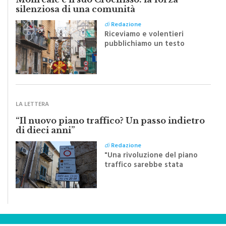
silenziosa di una comunità
di
Redazione
Riceviamo e volentieri
pubblichiamo un testo
inviato dalla scrittrice
monrealese Mariella
Sapienza all'indomani della
Festa del Santissimo
Crocifisso
LA LETTERA
“Il nuovo piano traffico? Un passo indietro
di dieci anni”
di
Redazione
"Una rivoluzione del piano
traffico sarebbe stata
efficace se preceduta da
una rivoluzione culturale"