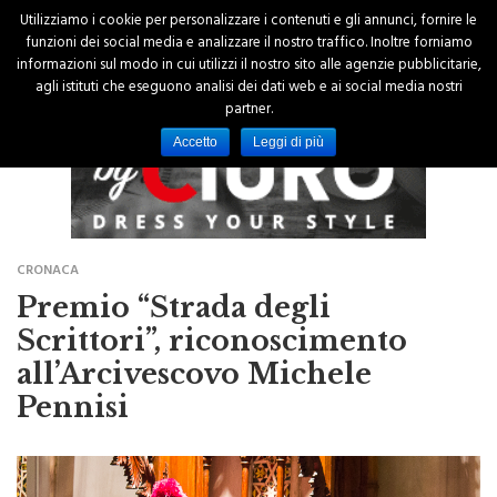
Utilizziamo i cookie per personalizzare i contenuti e gli annunci, fornire le
funzioni dei social media e analizzare il nostro traffico. Inoltre forniamo
informazioni sul modo in cui utilizzi il nostro sito alle agenzie pubblicitarie,
agli istituti che eseguono analisi dei dati web e ai social media nostri
partner.
Accetto
Leggi di più
CRONACA
Premio “Strada degli
Scrittori”, riconoscimento
all’Arcivescovo Michele
Pennisi