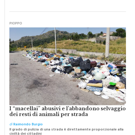
Abbiamo lottato da sempre per eliminare barriere e distanze e
oggi dobbiamo ripartire per ricostruire certezze
PIOPPO
I “macellai” abusivi e l’abbandono selvaggio
dei resti di animali per strada
di
Raimondo Burgio