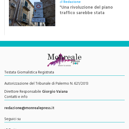
di dieci anni”
di
Redazione
"Una rivoluzione del piano
traffico sarebbe stata
efficace se preceduta da
una rivoluzione culturale"
Testata Giornalistica Registrata
Autorizzazione del Tribunale di Palermo N. 621/2013
Direttore Responsabile
Giorgio Vaiana
Contatti e info
redazione@monrealepress.it
Seguici su