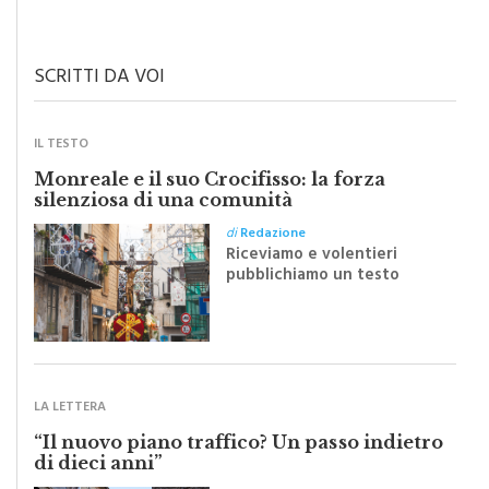
Il grado di pulizia di una strada è direttamente proporzionale alla
civiltà dei cittadini
SCRITTI DA VOI
IL TESTO
Monreale e il suo Crocifisso: la forza
silenziosa di una comunità
di
Redazione
Riceviamo e volentieri
pubblichiamo un testo
inviato dalla scrittrice
monrealese Mariella
Sapienza all'indomani della
Festa del Santissimo
Crocifisso
LA LETTERA
“Il nuovo piano traffico? Un passo indietro