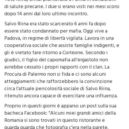
è stata rifiutata la richiesta incontro con il padre
Totò Riina, ormai piantonato a Parma in condizioni
di salute precarie. I due si erano visti nei mesi scorsi
dopo 14 anni dal loro ultimo incontro.
Salvo Riina era stato scarcerato 6 anni fa dopo
essere stato condannato per mafia. Oggi vive a
Padova, in regime di libertà vigilata. Lavora in una
cooperativa sociale che assiste famiglie indigenti, e
gli è vietato fare ritorno a Corleone. Secondo i
giudici, il figlio del capomafia all’ergastolo non
avrebbe cessato i propri rapporti con il clan. La
Procura di Palermo non si fida e ci sono alcuni
atteggiamenti che rafforzebbero la convinzione
circa l’attuale pericolosità sociale di Salvo Riina,
ritenuto ancora capace di esercitare una influenza.
Proprio in questi giorni è apparso un post sulla sua
bacheca Facebook: “Alcuni miei grandi amici della
Romania si sono trovati in questo ristorante e