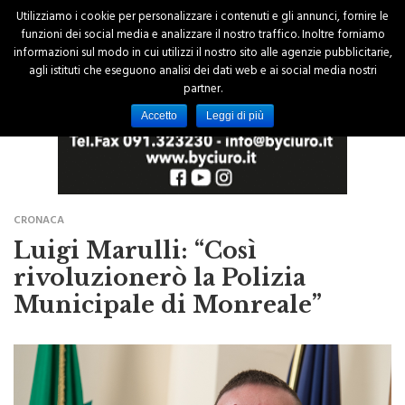
Utilizziamo i cookie per personalizzare i contenuti e gli annunci, fornire le
funzioni dei social media e analizzare il nostro traffico. Inoltre forniamo
informazioni sul modo in cui utilizzi il nostro sito alle agenzie pubblicitarie,
agli istituti che eseguono analisi dei dati web e ai social media nostri
partner.
Accetto
Leggi di più
CRONACA
Luigi Marulli: “Così
rivoluzionerò la Polizia
Municipale di Monreale”