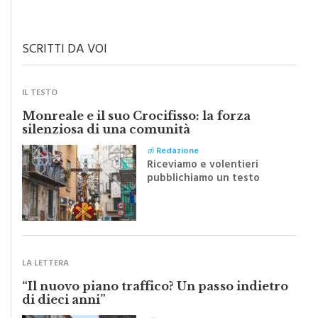
SCRITTI DA VOI
IL TESTO
Monreale e il suo Crocifisso: la forza
silenziosa di una comunità
di
Redazione
Riceviamo e volentieri
pubblichiamo un testo
inviato dalla scrittrice
monrealese Mariella
Sapienza all'indomani della
Festa del Santissimo
Crocifisso
LA LETTERA
“Il nuovo piano traffico? Un passo indietro
di dieci anni”