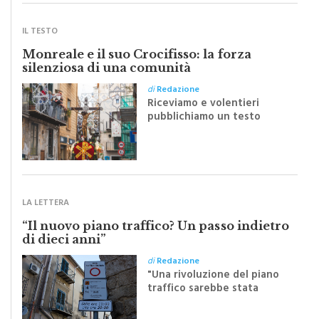
IL TESTO
Monreale e il suo Crocifisso: la forza
silenziosa di una comunità
di
Redazione
Riceviamo e volentieri
pubblichiamo un testo
inviato dalla scrittrice
monrealese Mariella
Sapienza all'indomani della
Festa del Santissimo
Crocifisso
LA LETTERA
“Il nuovo piano traffico? Un passo indietro
di dieci anni”
di
Redazione
"Una rivoluzione del piano
traffico sarebbe stata
efficace se preceduta da
una rivoluzione culturale"