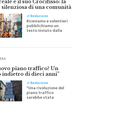
 silenziosa di una comunità
di
Redazione
Riceviamo e volentieri
pubblichiamo un
testo inviato dalla
scrittrice monrealese
Mariella Sapienza
all'indomani della
Festa del Santissimo
Crocifisso
ERA
uovo piano traffico? Un
 indietro di dieci anni”
di
Redazione
"Una rivoluzione del
piano traffico
sarebbe stata
efficace se preceduta
da una rivoluzione
culturale"