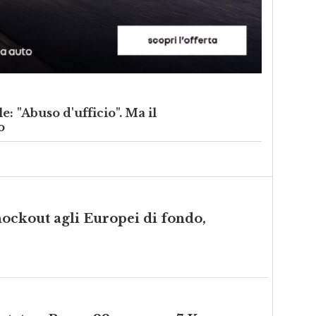
e: "Abuso d'ufficio". Ma il
o
ockout agli Europei di fondo,
restato a Roma 22enne con 7 Kg