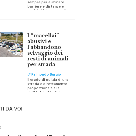
barriere e distanze e
oggi dobbiamo ripartire
per ricostruire certezze
I “macellai”
abusivi e
l’abbandono
selvaggio dei
resti di animali
per strada
di
Raimondo Burgio
Il grado di pulizia di una
strada è direttamente
proporzionale alla
civiltà dei cittadini
TI DA VOI
O
ale e il suo Crocifisso: la