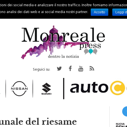
oni dei social media e analizzare il nostro traffico. Inoltre forniamo informazioni s
PALERMO
REGIONE
EVENTI
RUBRICHE
SPORT
no analisi dei dati web e ai social media nostri partner.
Accetto
Leggi d
Seguici su:
bunale del riesame