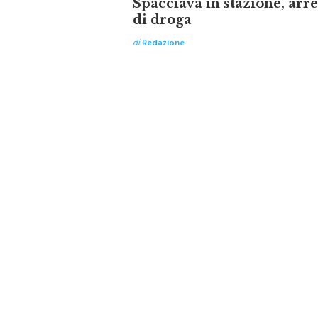
di droga
di
Redazione