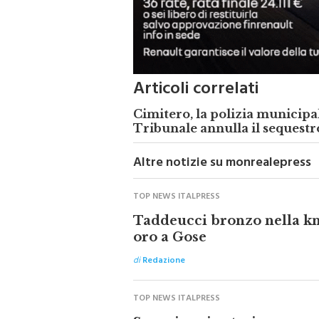
Articoli correlati
Cimitero, la polizia municipal
Tribunale annulla il sequestr
Altre notizie su monrealepress
TOP NEWS ITALPRESS
Taddeucci bronzo nella kn
oro a Gose
di
Redazione
TOP NEWS ITALPRESS
Spacciava in stazione, ar