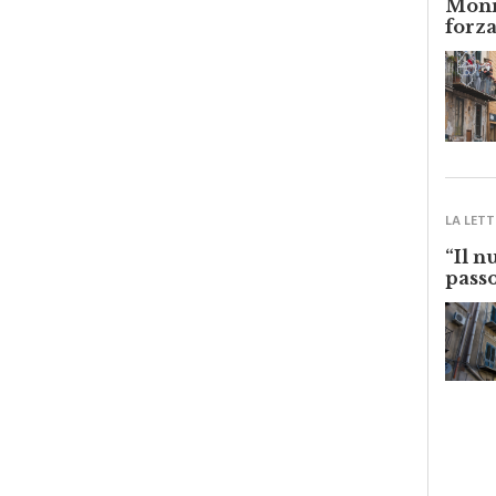
forza
LA LETT
“Il n
passo