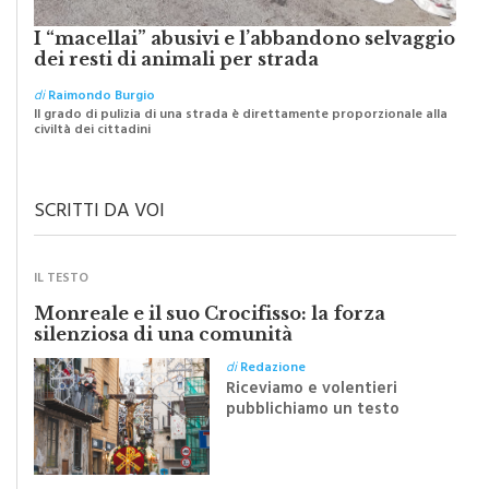
I “macellai” abusivi e l’abbandono selvaggio
dei resti di animali per strada
di
Raimondo Burgio
Il grado di pulizia di una strada è direttamente proporzionale alla
civiltà dei cittadini
SCRITTI DA VOI
IL TESTO
Monreale e il suo Crocifisso: la forza
silenziosa di una comunità
di
Redazione
Riceviamo e volentieri
pubblichiamo un testo
inviato dalla scrittrice
monrealese Mariella
Sapienza all'indomani della
Festa del Santissimo
Crocifisso