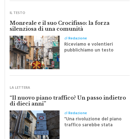
IL TESTO
Monreale e il suo Crocifisso: la forza
silenziosa di una comunità
di
Redazione
Riceviamo e volentieri
pubblichiamo un testo
inviato dalla scrittrice
monrealese Mariella
Sapienza all'indomani della
Festa del Santissimo
Crocifisso
LA LETTERA
“Il nuovo piano traffico? Un passo indietro
di dieci anni”
di
Redazione
"Una rivoluzione del piano
traffico sarebbe stata
efficace se preceduta da
una rivoluzione culturale"