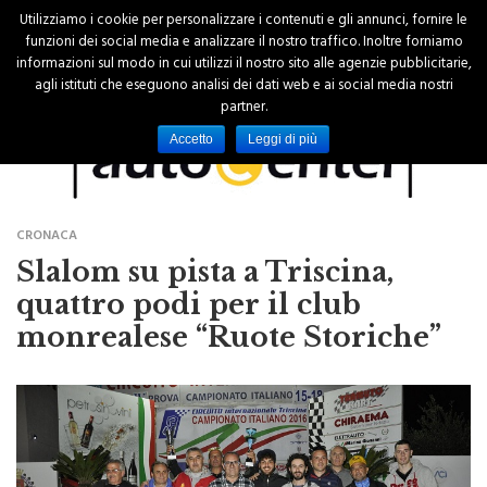
Utilizziamo i cookie per personalizzare i contenuti e gli annunci, fornire le
funzioni dei social media e analizzare il nostro traffico. Inoltre forniamo
informazioni sul modo in cui utilizzi il nostro sito alle agenzie pubblicitarie,
agli istituti che eseguono analisi dei dati web e ai social media nostri
partner.
Accetto
Leggi di più
CRONACA
Slalom su pista a Triscina,
quattro podi per il club
monrealese “Ruote Storiche”