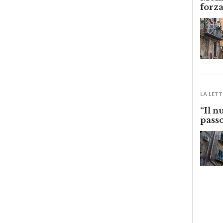
forza
LA LETT
“Il n
passo