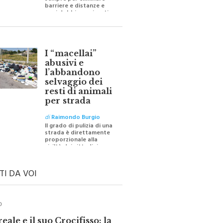
barriere e distanze e
oggi dobbiamo ripartire
per ricostruire certezze
I “macellai”
abusivi e
l’abbandono
selvaggio dei
resti di animali
per strada
di
Raimondo Burgio
Il grado di pulizia di una
strada è direttamente
proporzionale alla
civiltà dei cittadini
TI DA VOI
O
ale e il suo Crocifisso: la