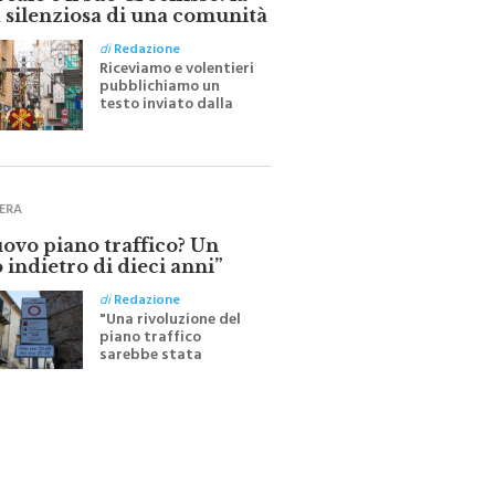
 silenziosa di una comunità
di
Redazione
Riceviamo e volentieri
pubblichiamo un
testo inviato dalla
scrittrice monrealese
Mariella Sapienza
all'indomani della
Festa del Santissimo
Crocifisso
ERA
uovo piano traffico? Un
 indietro di dieci anni”
di
Redazione
"Una rivoluzione del
piano traffico
sarebbe stata
efficace se preceduta
da una rivoluzione
culturale"