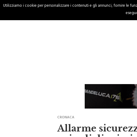
Utilizziamo i cookie per personalizzare i contenuti e gli annunci, fornire le funzi
HOME
CRONACA
eseguo
CRONACA
Allarme sicurezz