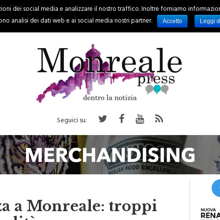
oni dei social media e analizzare il nostro traffico. Inoltre forniamo informazioni s
PALERMO
REGIONE
EVENTI
RUBRICHE
SPORT
no analisi dei dati web e ai social media nostri partner.
Accetto
Leggi d
Seguici su:
a a Monreale: troppi