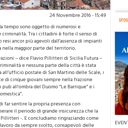
24 Novembre 2016 - 15:49
 da tempo sono oggetto di numerosi e
riminalità. Tra i cittadini è forte il senso di
resi ancor più agevoli dall’assenza di impianti
 nella maggior parte del territorio.
azioni – dice Flavio Pillitteri di Sicilia Futura –
riminalità e nessuna parte della città è stata
a all’ufficio postale di San Martino delle Scale, i
te di cinque giovani sempre nella frazione
to pub all’ombra del Duomo “Le Barrique” e i
domestica”.
di far sentire la propria presenza con
erare il periodo di grande insicurezza che la
 Pillitteri -. E concludiamo ringraziando come
EVEN
 lavoro da sempre svolto, consapevoli delle