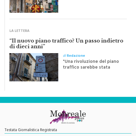
pubblichiamo un testo
inviato dalla scrittrice
monrealese Mariella
Sapienza all'indomani della
Festa del Santissimo
Crocifisso
LA LETTERA
“Il nuovo piano traffico? Un passo indietro
di dieci anni”
di
Redazione
"Una rivoluzione del piano
traffico sarebbe stata
efficace se preceduta da
una rivoluzione culturale"