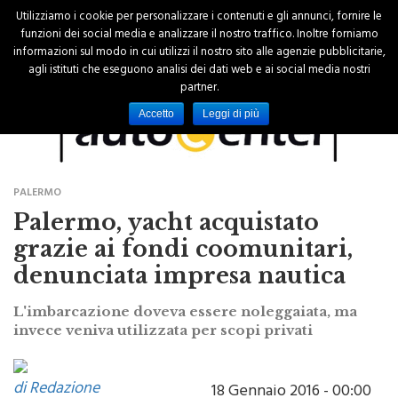
Utilizziamo i cookie per personalizzare i contenuti e gli annunci, fornire le
funzioni dei social media e analizzare il nostro traffico. Inoltre forniamo
informazioni sul modo in cui utilizzi il nostro sito alle agenzie pubblicitarie,
agli istituti che eseguono analisi dei dati web e ai social media nostri
partner.
Accetto
Leggi di più
PALERMO
Palermo, yacht acquistato
grazie ai fondi coomunitari,
denunciata impresa nautica
L'imbarcazione doveva essere noleggaiata, ma
invece veniva utilizzata per scopi privati
di Redazione
18 Gennaio 2016 - 00:00