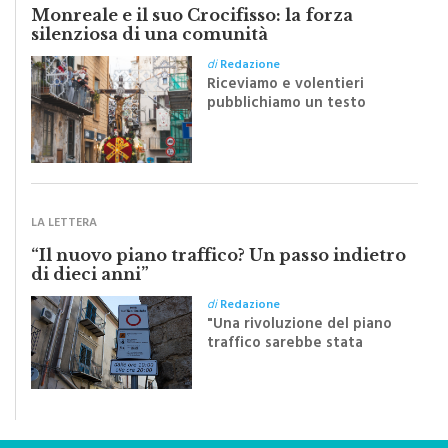
Monreale e il suo Crocifisso: la forza
silenziosa di una comunità
di
Redazione
Riceviamo e volentieri
pubblichiamo un testo
inviato dalla scrittrice
monrealese Mariella
Sapienza all'indomani della
Festa del Santissimo
Crocifisso
LA LETTERA
“Il nuovo piano traffico? Un passo indietro
di dieci anni”
di
Redazione
"Una rivoluzione del piano
traffico sarebbe stata
efficace se preceduta da
una rivoluzione culturale"