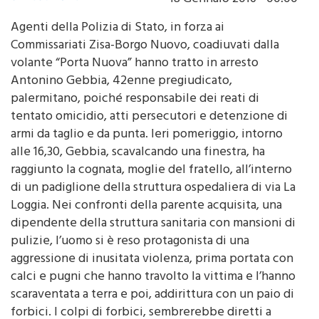
Agenti della Polizia di Stato, in forza ai
Commissariati Zisa-Borgo Nuovo, coadiuvati dalla
volante “Porta Nuova” hanno tratto in arresto
Antonino Gebbia, 42enne pregiudicato,
palermitano, poiché responsabile dei reati di
tentato omicidio, atti persecutori e detenzione di
armi da taglio e da punta. Ieri pomeriggio, intorno
alle 16,30, Gebbia, scavalcando una finestra, ha
raggiunto la cognata, moglie del fratello, all’interno
di un padiglione della struttura ospedaliera di via La
Loggia. Nei confronti della parente acquisita, una
dipendente della struttura sanitaria con mansioni di
pulizie, l’uomo si è reso protagonista di una
aggressione di inusitata violenza, prima portata con
calci e pugni che hanno travolto la vittima e l’hanno
scaraventata a terra e poi, addirittura con un paio di
forbici. I colpi di forbici, sembrerebbe diretti a
parti vitali della donna, sono stati scansati e parati