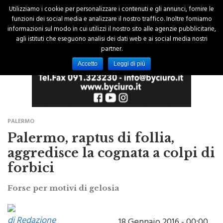
Utilizziamo i cookie per personalizzare i contenuti e gli annunci, fornire le
funzioni dei social media e analizzare il nostro traffico. Inoltre forniamo
informazioni sul modo in cui utilizzi il nostro sito alle agenzie pubblicitarie,
agli istituti che eseguono analisi dei dati web e ai social media nostri
partner.
Accetto
Leggi di più
PALERMO
Palermo, raptus di follia,
aggredisce la cognata a colpi di
forbici
Forse per motivi di gelosia
di Redazione
18 Gennaio 2016 - 00:00