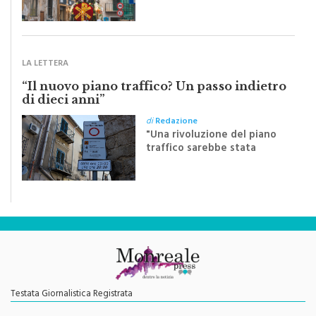
Sapienza all'indomani della
Festa del Santissimo
Crocifisso
LA LETTERA
“Il nuovo piano traffico? Un passo indietro
di dieci anni”
di
Redazione
"Una rivoluzione del piano
traffico sarebbe stata
efficace se preceduta da
una rivoluzione culturale"
Testata Giornalistica Registrata
Autorizzazione del Tribunale di Palermo N. 621/2013