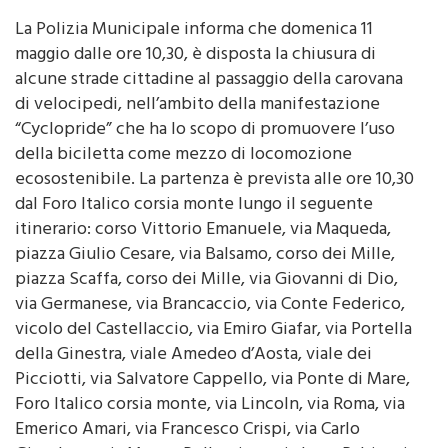
La Polizia Municipale informa che domenica 11
maggio dalle ore 10,30, è disposta la chiusura di
alcune strade cittadine al passaggio della carovana
di velocipedi, nell’ambito della manifestazione
“Cyclopride” che ha lo scopo di promuovere l’uso
della biciletta come mezzo di locomozione
ecosostenibile. La partenza è prevista alle ore 10,30
dal Foro Italico corsia monte lungo il seguente
itinerario: corso Vittorio Emanuele, via Maqueda,
piazza Giulio Cesare, via Balsamo, corso dei Mille,
piazza Scaffa, corso dei Mille, via Giovanni di Dio,
via Germanese, via Brancaccio, via Conte Federico,
vicolo del Castellaccio, via Emiro Giafar, via Portella
della Ginestra, viale Amedeo d’Aosta, viale dei
Picciotti, via Salvatore Cappello, via Ponte di Mare,
Foro Italico corsia monte, via Lincoln, via Roma, via
Emerico Amari, via Francesco Crispi, via Carlo
Giacchery, via Monte Pellegrino, via Isaac Rabin, via