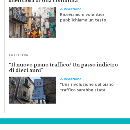
di
Redazione
Riceviamo e volentieri
pubblichiamo un testo
inviato dalla scrittrice
monrealese Mariella
Sapienza all'indomani della
Festa del Santissimo
Crocifisso
LA LETTERA
“Il nuovo piano traffico? Un passo indietro
di dieci anni”
di
Redazione
"Una rivoluzione del piano
traffico sarebbe stata
efficace se preceduta da
una rivoluzione culturale"