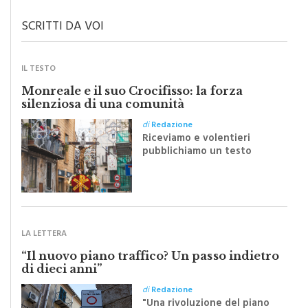
SCRITTI DA VOI
IL TESTO
Monreale e il suo Crocifisso: la forza
silenziosa di una comunità
di
Redazione
Riceviamo e volentieri
pubblichiamo un testo
inviato dalla scrittrice
monrealese Mariella
Sapienza all'indomani della
Festa del Santissimo
Crocifisso
LA LETTERA
“Il nuovo piano traffico? Un passo indietro
di dieci anni”