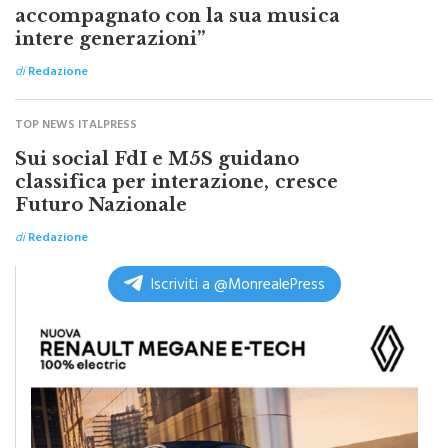
La Russa ricorda Guccini “Ha
accompagnato con la sua musica
intere generazioni”
di
Redazione
TOP NEWS ITALPRESS
Sui social FdI e M5S guidano
classifica per interazione, cresce
Futuro Nazionale
di
Redazione
Iscriviti a @MonrealePress