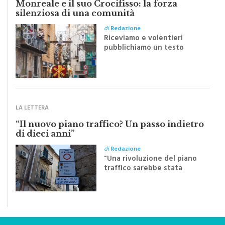
Monreale e il suo Crocifisso: la forza
silenziosa di una comunità
di
Redazione
Riceviamo e volentieri
pubblichiamo un testo
inviato dalla scrittrice
monrealese Mariella
Sapienza all'indomani della
Festa del Santissimo
Crocifisso
LA LETTERA
“Il nuovo piano traffico? Un passo indietro
di dieci anni”
di
Redazione
"Una rivoluzione del piano
traffico sarebbe stata
efficace se preceduta da
una rivoluzione culturale"