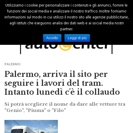
Utilizziamo i cookie per personalizzare i contenuti e gli annunci, fornire le
funzioni dei social media e analizzare il nostro traffico. Inoltre forniamo
informazioni sul modo in cui utilizzi il nostro sito alle agenzie pubblicitarie,
agli istituti che eseguono analisi dei dati web e ai social media nostri
partner.
Accetto
Leggi di più
PALERMO
Palermo, arriva il sito per
seguire i lavori del tram.
Intanto lunedì c'è il collaudo
Si potrà scegliere il nome da dare alle vetture tra
"Genio", "Piuma" o "Filo"