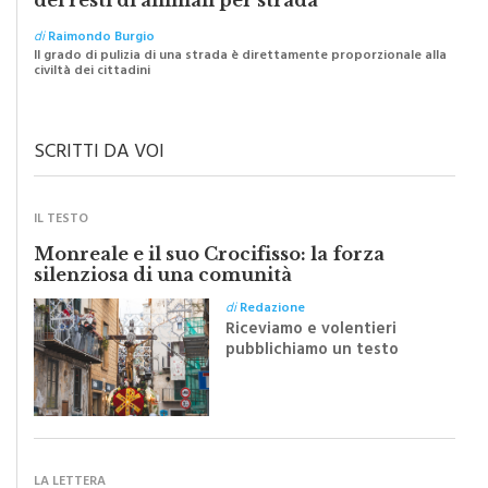
di
Raimondo Burgio
Il grado di pulizia di una strada è direttamente proporzionale alla
civiltà dei cittadini
SCRITTI DA VOI
IL TESTO
Monreale e il suo Crocifisso: la forza
silenziosa di una comunità
di
Redazione
Riceviamo e volentieri
pubblichiamo un testo
inviato dalla scrittrice
monrealese Mariella
Sapienza all'indomani della
Festa del Santissimo
Crocifisso
LA LETTERA
“Il nuovo piano traffico? Un passo indietro