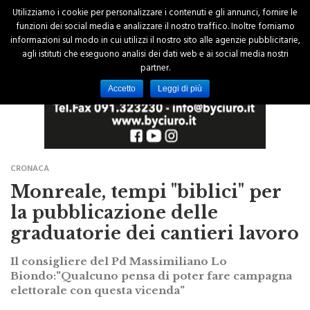
Utilizziamo i cookie per personalizzare i contenuti e gli annunci, fornire le
funzioni dei social media e analizzare il nostro traffico. Inoltre forniamo
informazioni sul modo in cui utilizzi il nostro sito alle agenzie pubblicitarie,
agli istituti che eseguono analisi dei dati web e ai social media nostri
partner.
Accetto
Leggi di più
CRONACA
Monreale, tempi "biblici" per
la pubblicazione delle
graduatorie dei cantieri lavoro
Il consigliere del Pd Massimiliano Lo
Biondo:"Qualcuno pensa di poter fare campagna
elettorale con questa vicenda"