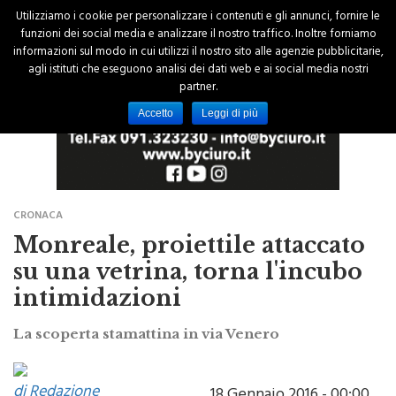
Utilizziamo i cookie per personalizzare i contenuti e gli annunci, fornire le
funzioni dei social media e analizzare il nostro traffico. Inoltre forniamo
informazioni sul modo in cui utilizzi il nostro sito alle agenzie pubblicitarie,
agli istituti che eseguono analisi dei dati web e ai social media nostri
partner.
Accetto
Leggi di più
CRONACA
Monreale, proiettile attaccato
su una vetrina, torna l'incubo
intimidazioni
La scoperta stamattina in via Venero
di Redazione
18 Gennaio 2016 - 00:00