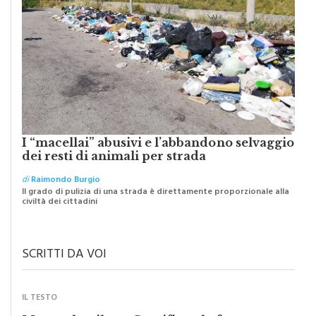
I “macellai” abusivi e l’abbandono selvaggio
dei resti di animali per strada
di
Raimondo Burgio
Il grado di pulizia di una strada è direttamente proporzionale alla
civiltà dei cittadini
SCRITTI DA VOI
IL TESTO
Monreale e il suo Crocifisso: la forza
silenziosa di una comunità