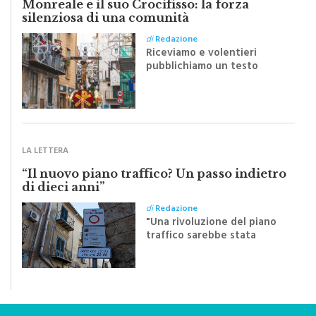
di
Redazione
Riceviamo e volentieri
pubblichiamo un testo
inviato dalla scrittrice
monrealese Mariella
Sapienza all'indomani della
Festa del Santissimo
Crocifisso
LA LETTERA
“Il nuovo piano traffico? Un passo indietro
di dieci anni”
di
Redazione
"Una rivoluzione del piano
traffico sarebbe stata
efficace se preceduta da
una rivoluzione culturale"