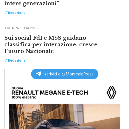
accompagnato con la sua musica
intere generazioni”
di
Redazione
TOP NEWS ITALPRESS
Sui social FdI e M5S guidano
classifica per interazione, cresce
Futuro Nazionale
di
Redazione
Iscriviti a @MonrealePress