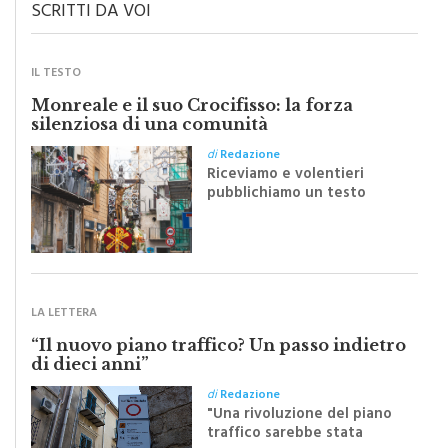
SCRITTI DA VOI
IL TESTO
Monreale e il suo Crocifisso: la forza
silenziosa di una comunità
di
Redazione
Riceviamo e volentieri
pubblichiamo un testo
inviato dalla scrittrice
monrealese Mariella
Sapienza all'indomani della
Festa del Santissimo
Crocifisso
LA LETTERA
“Il nuovo piano traffico? Un passo indietro
di dieci anni”
di
Redazione
"Una rivoluzione del piano