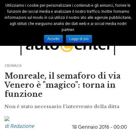
Utilizziamo i cookie per personalizzare i contenuti e gli annunci, fornire le
funzioni dei social media e analizzare il nostro traffico. Inoltre forniamo
informazioni sul modo in cui utilizzi il nostro sito alle agenzie pubblicitarie,
agli istituti che eseguono analisi dei dati web e ai social media nostri
partner.
Accetto
Leggi di più
CRONACA
Monreale, il semaforo di via
Venero è "magico": torna in
funzione
Non è stato necessario l'intervento della ditta
di Redazione