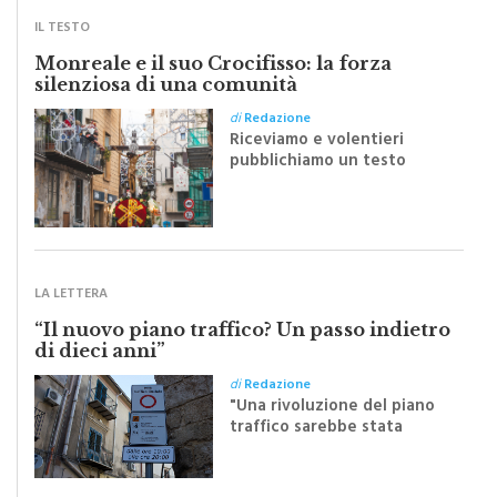
IL TESTO
Monreale e il suo Crocifisso: la forza
silenziosa di una comunità
di
Redazione
Riceviamo e volentieri
pubblichiamo un testo
inviato dalla scrittrice
monrealese Mariella
Sapienza all'indomani della
Festa del Santissimo
Crocifisso
LA LETTERA
“Il nuovo piano traffico? Un passo indietro
di dieci anni”
di
Redazione
"Una rivoluzione del piano
traffico sarebbe stata
efficace se preceduta da