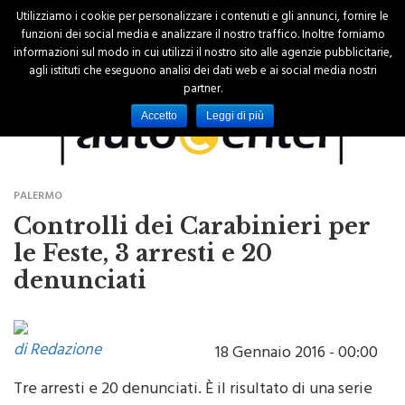
Utilizziamo i cookie per personalizzare i contenuti e gli annunci, fornire le
funzioni dei social media e analizzare il nostro traffico. Inoltre forniamo
informazioni sul modo in cui utilizzi il nostro sito alle agenzie pubblicitarie,
agli istituti che eseguono analisi dei dati web e ai social media nostri
partner.
Accetto
Leggi di più
PALERMO
Controlli dei Carabinieri per
le Feste, 3 arresti e 20
denunciati
di Redazione
18 Gennaio 2016 - 00:00