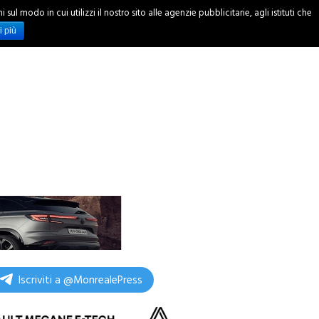
ul modo in cui utilizzi il nostro sito alle agenzie pubblicitarie, agli istituti che
INCHIESTE
i più
Iscriviti a @MonrealePress