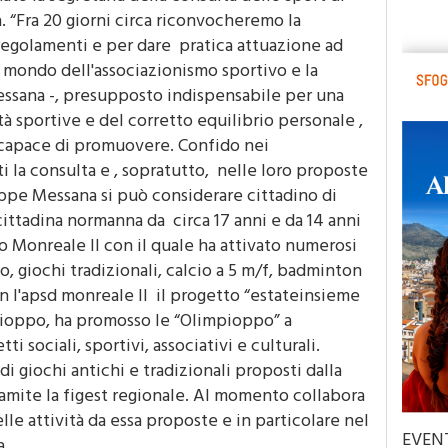
. “Fra 20 giorni circa riconvocheremo la
regolamenti e per dare pratica attuazione ad
l mondo dell'associazionismo sportivo e la
essana -, presupposto indispensabile per una
à sportive e del corretto equilibrio personale ,
è capace di promuovere. Confido nei
 la consulta e , sopratutto, nelle loro proposte
useppe Messana si può considerare cittadino di
ittadina normanna da circa 17 anni e da 14 anni
o Monreale II con il quale ha attivato numerosi
o, giochi tradizionali, calcio a 5 m/f, badminton
on l'apsd monreale II il progetto “estateinsieme
d pioppo, ha promosso le “Olimpioppo” a
ti sociali, sportivi, associativi e culturali.
 di giochi antichi e tradizionali proposti dalla
amite la figest regionale. Al momento collabora
lle attività da essa proposte e in particolare nel
EVEN