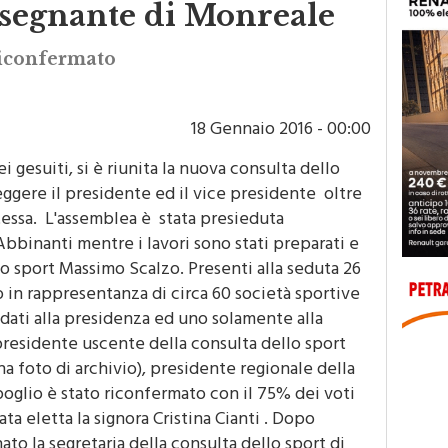
nsegnante di Monreale
riconfermato
18 Gennaio 2016 - 00:00
 gesuiti, si è riunita la nuova consulta dello
eggere il presidente ed il vice presidente oltre
tessa. L'assemblea è stata presieduta
 Abbinanti mentre i lavori sono stati preparati e
cio sport Massimo Scalzo. Presenti alla seduta 26
to in rappresentanza di circa 60 società sportive
didati alla presidenza ed uno solamente alla
 presidente uscente della consulta dello sport
a foto di archivio), presidente regionale della
 spoglio è stato riconfermato con il 75% dei voti
ata eletta la signora Cristina Cianti . Dopo
ato la segretaria della consulta dello sport di