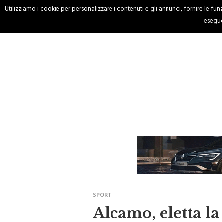
Utilizziamo i cookie per personalizzare i contenuti e gli annunci, fornire le funzi
HOME
CRONACA
eseguo
SPORT
Alcamo, eletta la