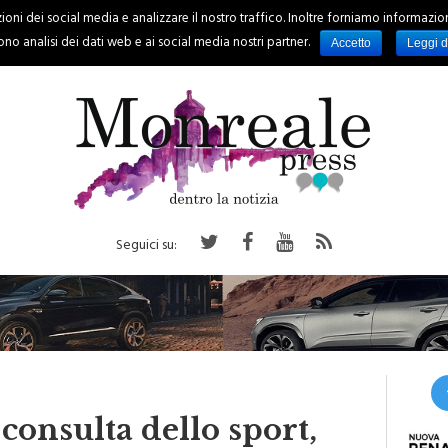
oni dei social media e analizzare il nostro traffico. Inoltre forniamo informazioni s
PALERMO
REGIONE
EVENTI
RUBRICHE
SPORT
no analisi dei dati web e ai social media nostri partner.
Accetto
Leggi d
Seguici su:
 consulta dello sport,