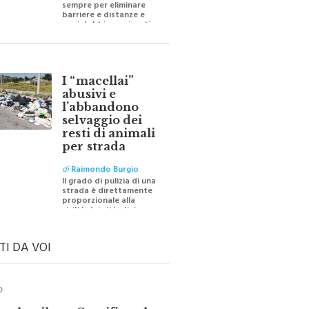
sempre per eliminare
barriere e distanze e
oggi dobbiamo ripartire
per ricostruire certezze
I “macellai”
abusivi e
l’abbandono
selvaggio dei
resti di animali
per strada
di
Raimondo Burgio
Il grado di pulizia di una
strada è direttamente
proporzionale alla
civiltà dei cittadini
TI DA VOI
O