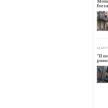
Monre
forza
LA LETT
“Il n
passo