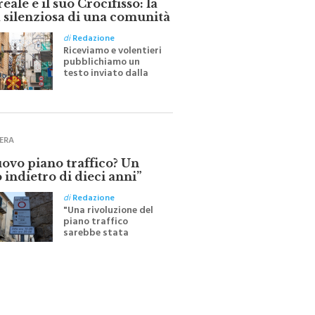
ale e il suo Crocifisso: la
 silenziosa di una comunità
di
Redazione
Riceviamo e volentieri
pubblichiamo un
testo inviato dalla
scrittrice monrealese
Mariella Sapienza
all'indomani della
Festa del Santissimo
Crocifisso
ERA
uovo piano traffico? Un
 indietro di dieci anni”
di
Redazione
"Una rivoluzione del
piano traffico
sarebbe stata
efficace se preceduta
da una rivoluzione
culturale"